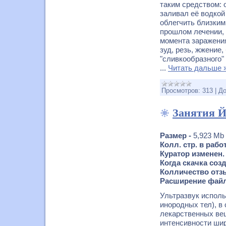
таким средством: 
заливал её водкой
облегчить близким
прошлом лечении, 
момента заражения
зуд, резь, жжение,
"сливкообразного"
...
Читать дальше 
Просмотров:
313
|
До
Занятия 
Размер -
5,923 Mb
Колл. стр. в рабо
Куратор изменен.
Когда скачка соз
Колличество отзы
Расширение файл
Ультразвук исполь
инородных тел), в
лекарственных вещ
интенсивности шир