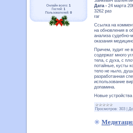
Занкевич Валенти
Дата -
24 марта 200
Онлайн всего:
1
Гостей:
1
3262 раз
Пользователей:
0
rar
Ссылка на коммент
на обновления в о
анализа судебно-м
оказания медицин
Причем, зудит не 
содержат много уг
тела, с духа, с пл
потайные, кусты к
тело не ныло, душа
разработанная спе
использование вир
допамина.
Новые устройства
Просмотров:
303
|
До
Медитаци