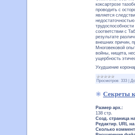
коксартрозе тазоб
проводить с осто
является следстви
недостаточностью
трудоспособности 
соответствии с Та
результате различ
внешних причин, 
Многовековой опыт
войны, нищета, не
ущербность этичес
Ухудшение корона
Просмотров:
333
|
До
Секреты 
Размер арх.:
138 стр.
Созд. страница н
Редактир. URL на
Сколько коммента
Расширение файл