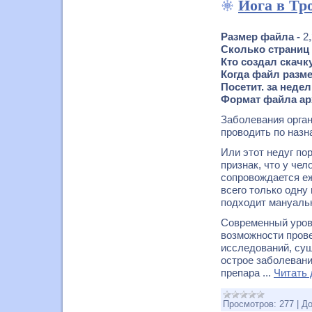
Йога в Тр
Размер файла -
2
Сколько страниц 
Кто создал скачк
Когда файл размещ
Посетит. за неде
Формат файла ар
Заболевания орган
проводить по назн
Или этот недуг по
признак, что у че
сопровождается е
всего только одну
подходит мануальн
Современный урове
возможности пров
исследований, су
острое заболевани
препара
...
Читать
Просмотров:
277
|
До