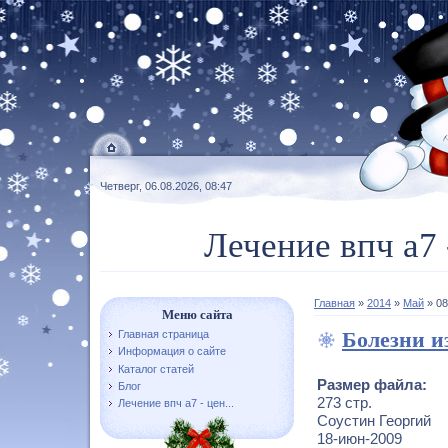
Четверг, 06.08.2026, 08:47
Лечение впч а7 
Главная
»
2014
»
Май
»
08
Меню сайта
Болезни и
Главная страница
Информация о сайте
Каталог статей
Размер файла:
Блог
273 стр.
Лечение впч а7 - цен...
Соустин Георгий
18-июн-2009