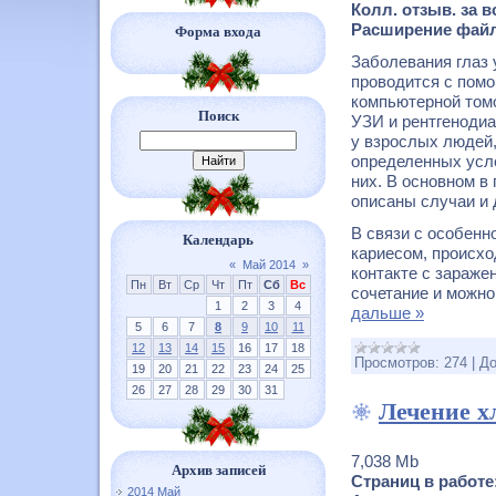
Колл. отзыв. за 
Расширение файл
Форма входа
Заболевания глаз 
проводится с пом
компьютерной томо
Поиск
УЗИ и рентгенодиа
у взрослых людей,
определенных усл
них. В основном в
описаны случаи и 
В связи с особенн
Календарь
кариесом, происхо
«
Май 2014
»
контакте с зараж
Пн
Вт
Ср
Чт
Пт
Сб
Вс
сочетание и можн
1
2
3
4
дальше »
5
6
7
8
9
10
11
12
13
14
15
16
17
18
Просмотров:
274
|
До
19
20
21
22
23
24
25
26
27
28
29
30
31
Лечение х
7,038 Mb
Архив записей
Страниц в работе
2014 Май