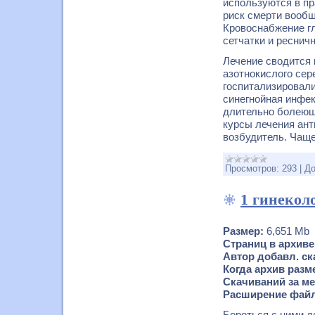
используются в пр
риск смерти вообщ
Кровоснабжение гл
сетчатки и реснич
Лечение сводится
азотнокислого сер
госпитализировали
синегнойная инфекц
длительно болеющ
курсы лечения ан
возбудитель. Чаще
Просмотров:
293
|
До
1 гинекол
Размер:
6,651 Mb
Страниц в архиве
Автор добавл. ск
Когда архив разм
Скачиваний за ме
Расширение файл
Бороться с ними д