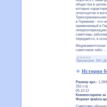
общества в целом.
которые характер
гепатоцитов и вос
Транскраниальная 
в Германии - это 
применяемый в Ге
гиперполяризацию 
симптомы заболева
передается, в осн
Медикаментозная т
симптомов забо
...
Просмотров:
254
|
До
История б
Размер арх.:
1,28
252 стр
05.10.12
Комментариев за 
Формат файла ар
Симптомы обычно 