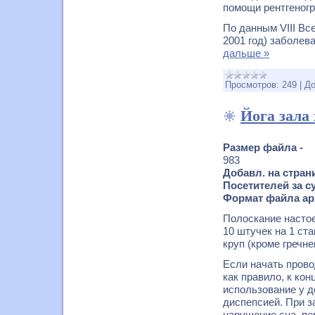
помощи рентгеногр
По данным VIII Вс
2001 год) заболе
дальше »
Просмотров:
249
|
До
Йога зала 
Размер файла -
983
Добавл. на стран
Посетителей за су
Формат файла ар
Полоскание настое
10 штучек на 1 ст
круп (кроме гречн
Если начать прово
как правило, к ко
использование у д
диспепсией. При з
нарушение сна, пе