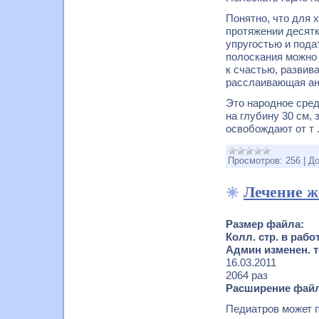
Понятно, что для 
протяжении десятк
упругостью и пода
полоскания можно 
к счастью, развив
расслаивающая ан
Это народное сред
на глубину 30 см,
освобождают от т
Просмотров:
256
|
До
Лечение ж
Размер файла:
Колл. стр. в рабо
Админ изменен. т
16.03.2011
2064 раз
Расширение файл
Педиатров может п