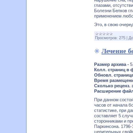
глазами, отсутств
Болезни Белков гл
применением любо
Это, в свою очере
Просмотров:
275
|
До
Лечение б
Размер архива -
5
Колл. страниц в 
Обновл. страница
Время размещения
Сколько реценз. з
Расширение файл
При данном состоя
часов от начала б
статистике, при д
составляет 5 случ
сторонниками и пр
Паркинсона. 1796-
целительных свой