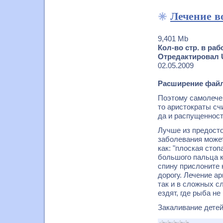
Лечение в
9,401 Mb
Кол-во стр. в раб
Отредактировал 
02.05.2009
Расширение файл
Поэтому самолечен
то аристократы сч
да и распущенност
Лучше из предосто
заболевания может
как: "плоская сто
большого пальца к
спину прислоните к
дорогу. Лечение а
так и в сложных с
ездят, где рыба не
Закаливание детей