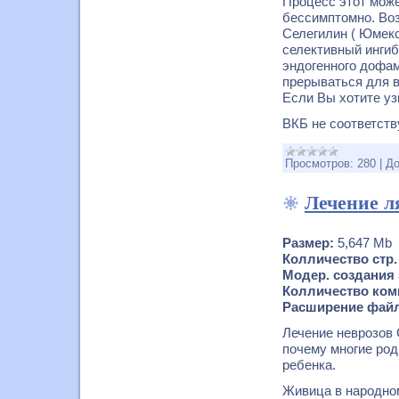
Процесс этот може
бессимптомно. Воз
Селегилин ( Юмекс
селективный инги
эндогенного дофам
прерываться для в
Если Вы хотите уз
ВКБ не соответств
Просмотров:
280
|
До
Лечение ля
Размер:
5,647 Mb
Колличество стр.
Модер. создания з
Колличество комм
Расширение файл
Лечение неврозов 
почему многие род
ребенка.
Живица в народно