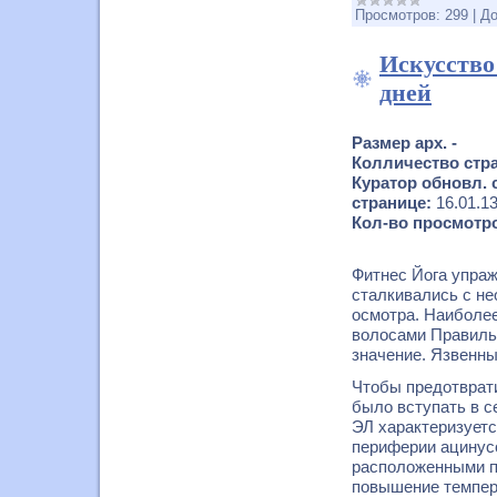
Просмотров:
299
|
До
Искусство
дней
Размер арх. -
Колличество стра
Куратор обновл. 
странице:
16.01.1
Кол-во просмотро
Фитнес Йога упраж
сталкивались с н
осмотра. Наиболее
волосами Правиль
значение. Язвенны
Чтобы предотврати
было вступать в с
ЭЛ характеризуетс
периферии ацинусо
расположенными пр
повышение темпер