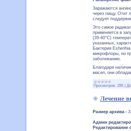
Заражаются ангино
через пищу. Отит 
следует поддержив
Это самое радикал
применяется в зап
(39-40°С) темпера
указанных, характ
Бактерия Esherihi
микрофлоры, но пр
заболеванию.
Благодаря наличи
масел, они облад
Просмотров:
285
|
До
Лечение в
Размер архива -
3
Админ редактиро
Редактирование с