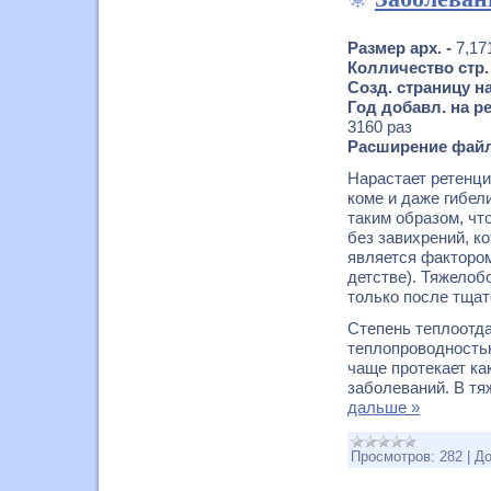
Размер арх. -
7,17
Колличество стр.
Созд. страницу на
Год добавл. на р
3160 раз
Расширение фай
Нарастает ретенци
коме и даже гибел
таким образом, что
без завихрений, к
является фактором
детстве). Тяжелоб
только после тщат
Степень теплоотда
теплопроводностью
чаще протекает ка
заболеваний. В т
дальше »
Просмотров:
282
|
До