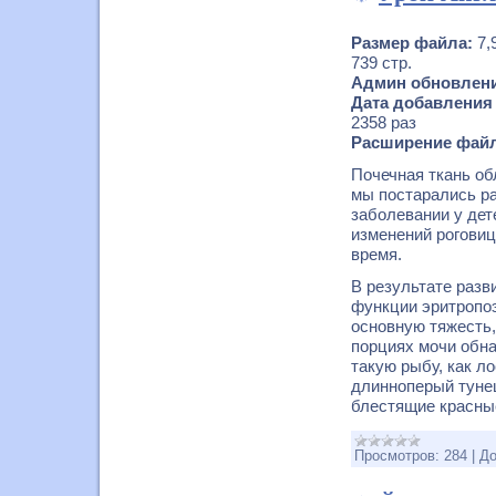
Размер файла:
7,
739 стр.
Админ обновлени
Дата добавления
2358 раз
Расширение файл
Почечная ткань о
мы постарались ра
заболевании у дет
изменений роговиц
время.
В результате разв
функции эритропоэ
основную тяжесть,
порциях мочи обна
такую рыбу, как л
длинноперый тунец
блестящие красны
Просмотров:
284
|
До