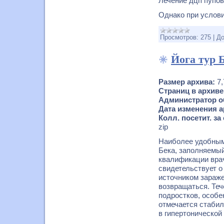
Лечение дцп пупов
Однако при услов
Просмотров:
275
|
До
Йога тур 
Размер архива:
7
Страниц в архиве
Администратор об
Дата изменения ар
Колл. посетит. за 
zip
Наиболее удобным
Бека, заполняемы
квалификации вра
свидетельствует о
источником зараж
возвращаться. Тече
подростков, особе
отмечается стаби
в гипертонической