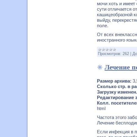
мочи хоть и имеет
сути отличается о
кашицеобразной ко
выйду, перекрестяс
поле.
От всех внеклассн
иностранного язык
Просмотров:
262
|
До
Лечение п
Размер архива:
3
Сколько стр. в ра
Загрузку изменен
Редактирование за
Колл. посетителей
html
Частота этого заб
Лечение бесплодия
Если инфекция в 