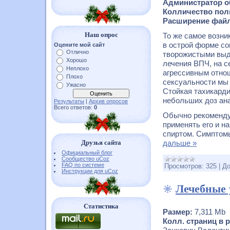
Администратор о
Колличество поль
Расширение фай
Наш опрос
То же самое возни
в острой форме с
Оцените мой сайт
Отлично
творожистыми выд
Хорошо
лечения ВПЧ, на с
Неплохо
агрессивным отно
Плохо
сексуальности мы 
Ужасно
Стойкая тахикард
небольших доз ана
Результаты
|
Архив опросов
Всего ответов:
0
Обычно рекомендуе
применять его и н
спиртом. Симптом
Друзья сайта
дальше »
Официальный блог
Сообщество uCoz
FAQ по системе
Просмотров:
325
|
До
Инструкции для uCoz
Лечебные 
Статистика
Размер:
7,311 Mb
Колл. страниц в р