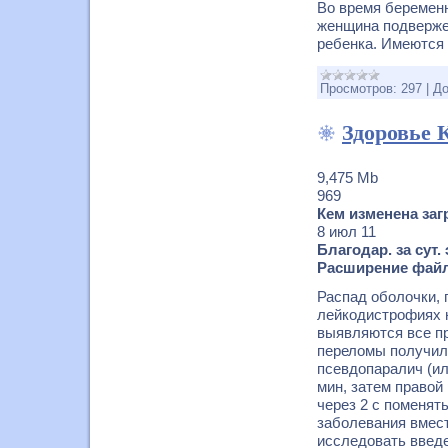
Во время беременн
женщина подверже
ребенка. Имеются
Просмотров:
297
|
До
Здоровье 
9,475 Mb
969
Кем изменена заг
8 июл 11
Благодар. за сут.
Расширение файл
Распад оболочки, 
лейкодистрофиях н
выявляются все пр
переломы получили
псевдопаралич (ил
мин, затем правой 
через 2 с поменят
заболевания вмес
исследовать введе