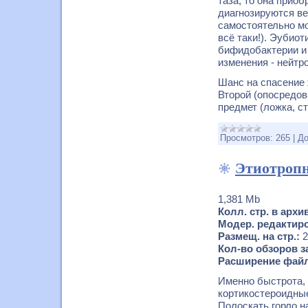
таза, то она прио
диагнозируются ве
самостоятельно мо
всё таки!). Эубио
бифидобактерии и
изменения - нейтр
Шанс на спасение ж
Второй (опосредо
предмет (ложка, с
Просмотров:
265
|
До
Этиотропн
1,381 Mb
Колл. стр. в архи
Модер. редактир
Размещ. на стр.:
2
Кол-во обзоров за
Расширение файл
Именно быстрота, 
кортикостероидные
Полоскать горло н