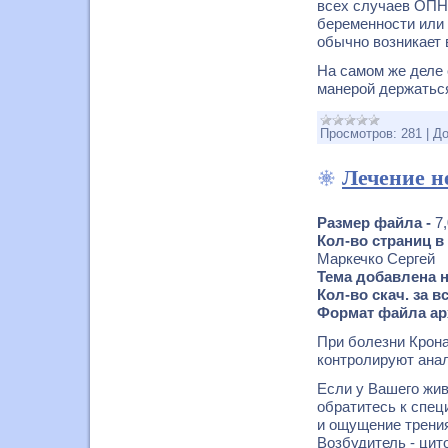
всех случаев ОПН,
беременности или
обычно возникает 
На самом же деле
манерой держатьс
Просмотров:
281
|
До
Лечение н
Размер файла -
7
Кол-во страниц в
Маркечко Сергей
Тема добавлена н
Кол-во скач. за 
Формат файла ар
При болезни Крон
контролируют ана
Если у Вашего жив
обратитесь к спец
и ощущение трения
Возбудитель - цит