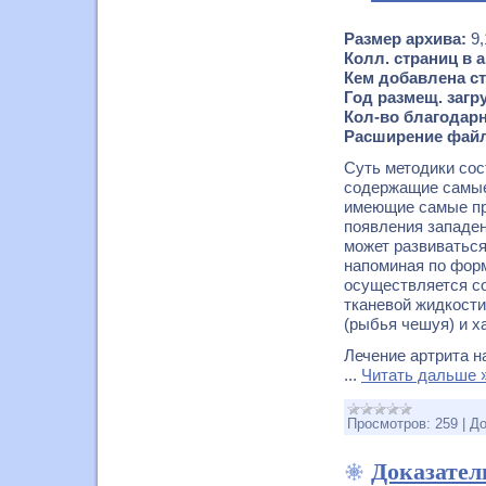
Размер архива:
9
Колл. страниц в а
Кем добавлена ст
Год размещ. загр
Кол-во благодарн
Расширение фай
Суть методики сос
содержащие самые
имеющие самые при
появления западен
может развиваться 
напоминая по форм
осуществляется со
тканевой жидкости
(рыбья чешуя) и х
Лечение артрита н
...
Читать дальше 
Просмотров:
259
|
До
Доказател