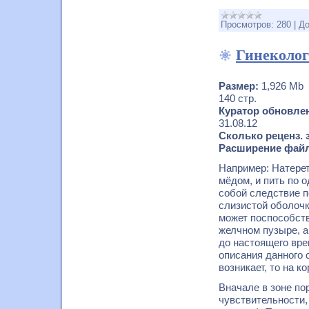
Просмотров:
280
|
До
Гинеколог
Размер:
1,926 Mb
140 стр.
Куратор обновлен
31.08.12
Сколько реценз. 
Расширение файл
Например: Натерет
мёдом, и пить по 
собой следствие п
слизистой оболочк
может поспособств
желчном пузыре, а
до настоящего вре
описания данного 
возникает, то на к
Вначале в зоне по
чувствительности,