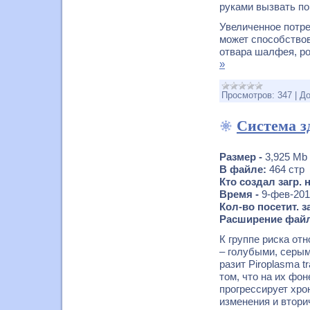
руками вызвать по
Увеличенное потре
может способство
отвара шалфея, ро
»
Просмотров:
347
|
До
Система з
Размер -
3,925 Mb
В файле:
464 стр
Кто создал загр. 
Время -
9-фев-20
Кол-во посетит. з
Расширение фай
К группе риска от
– голубыми, серым
разит Piroplasma t
том, что на их фо
прогрессирует хр
изменения и втор