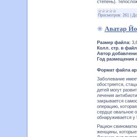
степень). Телосло
Просмотров:
261
|
До
Аватар Йо
Размер файла:
3,
Колл. стр. в файл
Автор добавлени
Год размещения а
Формат файла ар
Заболевание имеет 
обостряется, ста
детей могут разви
лечения антибиоти
закрывается самос
операцию, которая
сердце овальное о
обнаруживается у 
Рацион свиноматки
женщины, которые