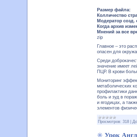
Размер файла:
Колличество стра
Модератор созд. 
Когда архив измен
Мнений за все вр
zip
Главное – это рас
опасен для окруж
Среди доброкачес
значение имеет ле
ПЦР. В крови бол
Мониторинг эффек
метаболических ко
профилактики данн
боль и зуд в пора
и ягодицах, а такж
элементов физичес
Просмотров:
318
|
До
Урок Англ