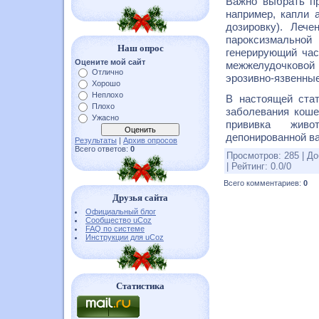
Важно выбрать п
например, капли 
дозировку). Леч
пароксизмальной
Наш опрос
генерирующий час
Оцените мой сайт
межжелудочковой 
Отлично
эрозивно-язвенные
Хорошо
Неплохо
В настоящей ста
Плохо
заболевания коше
Ужасно
прививка живо
депонированной в
Результаты
|
Архив опросов
Всего ответов:
0
Просмотров
:
285
|
До
|
Рейтинг
:
0.0
/
0
Всего комментариев
:
0
Друзья сайта
Официальный блог
Сообщество uCoz
FAQ по системе
Инструкции для uCoz
Статистика