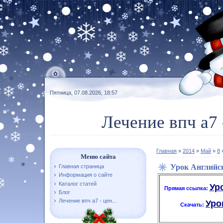
Пятница, 07.08.2026, 18:57
Лечение впч а7 
Главная
»
2014
»
Май
»
8
»
Меню сайта
Урок Английск
Главная страница
Информация о сайте
Каталог статей
Ур
Прямая ссылка:
Блог
Лечение впч а7 - цен...
Уро
Скачать: