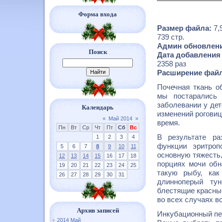
Форма входа
Размер файла:
7,
739 стр.
Админ обновлени
Поиск
Дата добавления
2358 раз
Расширение файл
Почечная ткань о
мы постарались 
заболевании у дет
Календарь
изменений роговиц
«
Май 2014
»
время.
Пн
Вт
Ср
Чт
Пт
Сб
Вс
В результате ра
1
2
3
4
функции эритроп
5
6
7
8
9
10
11
основную тяжесть,
12
13
14
15
16
17
18
порциях мочи обн
19
20
21
22
23
24
25
такую рыбу, как
26
27
28
29
30
31
длинноперый ту
блестящие красные
во всех случаях 
Архив записей
Инкубационный пер
2014 Май