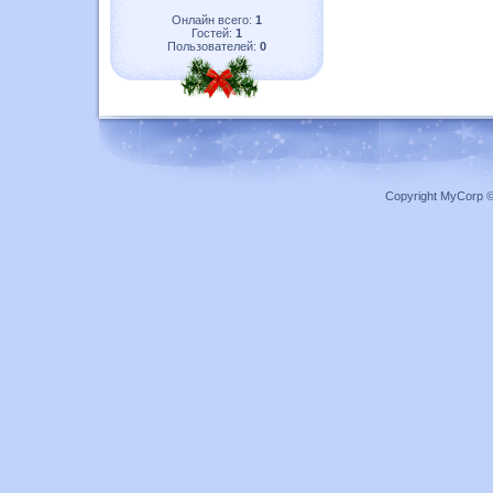
Онлайн всего:
1
Гостей:
1
Пользователей:
0
Copyright MyCorp 