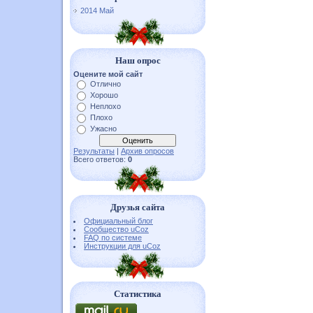
2014 Май
Наш опрос
Оцените мой сайт
Отлично
Хорошо
Неплохо
Плохо
Ужасно
Результаты
|
Архив опросов
Всего ответов:
0
Друзья сайта
Официальный блог
Сообщество uCoz
FAQ по системе
Инструкции для uCoz
Статистика