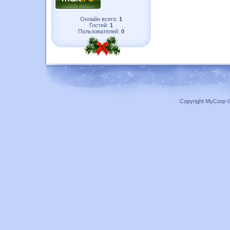
Онлайн всего:
1
Гостей:
1
Пользователей:
0
Copyright MyCorp 