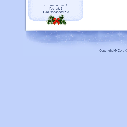
Онлайн всего:
1
Гостей:
1
Пользователей:
0
Copyright MyCorp 