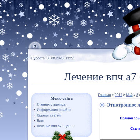
Суббота, 08.08.2026, 13:27
Лечение впч а7 
Главная
»
2014
»
Май
»
8
»
Меню сайта
Этиотропное л
Главная страница
Информация о сайте
Каталог статей
Прямая сс
Блог
Лечение впч а7 - цен...
Скач