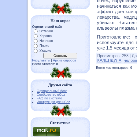
почек, нарушение
начинаться как м
эффект дает компр
лекарства, медиц
Наш опрос
убивают Читател
Оцените мой сайт
альвеолы плазма 
Отлично
Хорошо
Приготовление:
Неплохо
используйте для 
Плохо
уже 1,5 месяца от
Ужасно
Просмотров
:
258
|
До
КАЛЕНДУЛА
,
челове
Результаты
|
Архив опросов
Всего ответов:
0
Всего комментариев
:
0
Друзья сайта
Официальный блог
Сообщество uCoz
FAQ по системе
Инструкции для uCoz
Статистика