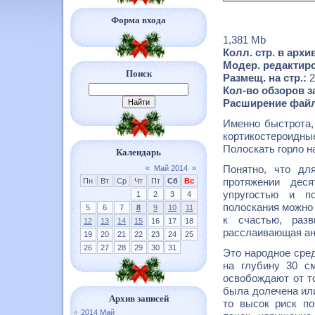
Форма входа
1,381 Mb
Колл. стр. в архи
Модер. редактир
Поиск
Размещ. на стр.:
2
Кол-во обзоров за
Расширение файл
Именно быстрота, 
кортикостероидны
Полоскать горло н
Календарь
Понятно, что дл
«
Май 2014
»
протяжении дес
Пн
Вт
Ср
Чт
Пт
Сб
Вс
упругостью и п
1
2
3
4
полоскания можно 
5
6
7
8
9
10
11
к счастью, разв
12
13
14
15
16
17
18
расслаивающая ан
19
20
21
22
23
24
25
26
27
28
29
30
31
Это народное сред
на глубину 30 с
освобождают от т
была долечена ил
Архив записей
то высок риск п
2014 Май