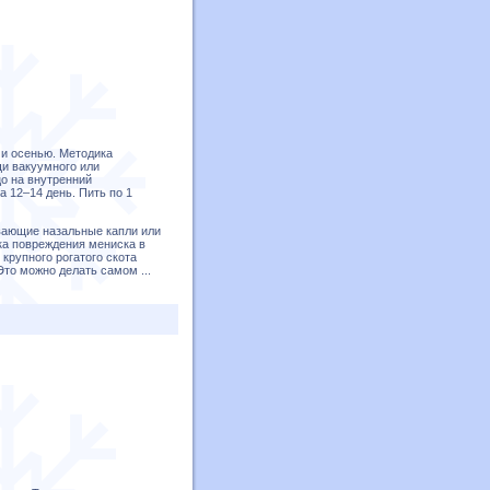
 и осенью. Методика
щи вакуумного или
цо на внутренний
а 12–14 день. Пить по 1
вающие назальные капли или
ка повреждения мениска в
крупного рогатого скота
 Это можно делать самом
...