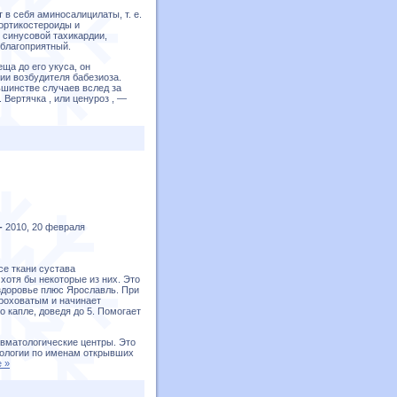
в себя аминосалицилаты, т. е.
ортикостероиды и
 синусовой тахикардии,
 благоприятный.
ща до его укуса, он
сии возбудителя бабезиоза.
ьшинстве случаев вслед за
Вертячка , или ценуроз , —
 -
2010, 20 февраля
се ткани сустава
хотя бы некоторые из них. Это
 здоровье плюс Ярославль. При
ероховатым и начинает
 капле, доведя до 5. Помогает
евматологические центры. Это
тологии по именам открывших
 »