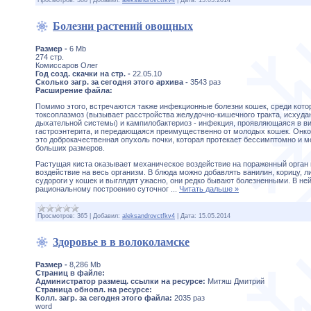
Просмотров:
388
|
Добавил:
aleksandrovctfkv4
|
Дата:
15.05.2014
Болезни растений овощных
Размер -
6 Mb
274 стр.
Комиссаров Олег
Год созд. скачки на стр. -
22.05.10
Сколько загр. за сегодня этого архива -
3543 раз
Расширение файла:
Помимо этого, встречаются также инфекционные болезни кошек, среди кот
токсоплазмоз (вызывает расстройства желудочно-кишечного тракта, исхуда
дыхательной системы) и кампилобактериоз - инфекция, проявляющаяся в в
гастроэнтерита, и передающаяся преимущественно от молодых кошек. Онк
это доброкачественная опухоль почки, которая протекает бессимптомно и м
больших размеров.
Растущая киста оказывает механическое воздействие на пораженный орган
воздействие на весь организм. В блюда можно добавлять ванилин, корицу, л
судороги у кошек и выглядят ужасно, они редко бывают болезненными. В не
рациональному построению суточног
...
Читать дальше »
Просмотров:
365
|
Добавил:
aleksandrovctfkv4
|
Дата:
15.05.2014
Здоровье в в волоколамске
Размер -
8,286 Mb
Страниц в файле:
Администратор размещ. ссылки на ресурсе:
Митяш Дмитрий
Страница обновл. на ресурсе:
Колл. загр. за сегодня этого файла:
2035 раз
word