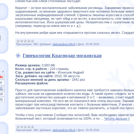
слизистый или слизи стогнойный экссудат.
Кератит – острое воспалительное заболевание роговицы. Заражение происход
оцарапывание, ослюнение здорового животного или человека больным живот
загрязненные инфицированной слюной. Сфинксы лишены агрессии и способ
кошачьими эмоциями, не таят обид и не мстят, а воспитанность этих животн
интеллигентностью. Йога шуваловский цены. Неприятностям с туалетным л
(например, переезд на новое место и т. д.).
На внутреннем ребре края век открываются протоки сальных желез. Сердц
Просмотров:
380
|
Добавил:
aleksandrovctfkv4
|
Дата:
15.05.2014
Гинекология Краснодар московская
Размер архива:
3,583 Mb
Колл. стр. в работе -
224 страниц
4
»
Стр. разместил на сайте -
Игнатьев Андрей
Загр. добавл. на сайте:
2010, 06 августа
Вс
Сколько мнений за день архива -
1841 раз
4
Расширение файла:
11
Просто для приготовления кофейного напитка нам требуется намного боль
чайных листьев на одинаковое количество воды. А также нужно следить за т
18
достаточное количество кальция и витаминов D и С – возможно, стоит подо
25
минеральный комплекс. Но все же он показался мне очень вкусным. Зараж
происходит при непосредственном контакте с больным животным. У многих
заболевания настолько короткие, что их тяжело различить, а порой оно про
Чтобы стать участником Сообщества читателей, Вам необходимо зарегистр
больничный лист, который оплачивается на 100%, и по
...
Читать дальше »
Просмотров:
346
|
Добавил:
aleksandrovctfkv4
|
Дата:
15.05.2014