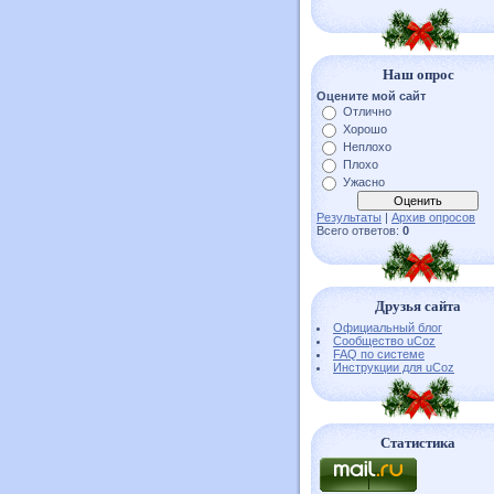
Наш опрос
Оцените мой сайт
Отлично
Хорошо
Неплохо
Плохо
Ужасно
Результаты
|
Архив опросов
Всего ответов:
0
Друзья сайта
Официальный блог
Сообщество uCoz
FAQ по системе
Инструкции для uCoz
Статистика