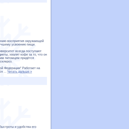
рению восприятия окружающей
лучшему усвоению пищи.
иверситет всегда поступают
ты, хвалят кофе за то, что он
шим питомцем придётся
склероз.
кой Федерации" Работает на
еск
...
Читать дальше »
быстроты и удобства его