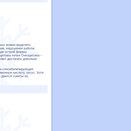
орых можно выделить
ние, нарушения работы
иде острой формы
оцитома почки Онкоцитома –
ожет достигать довольно
 и сенсибилизирующее
имонную кислоту, уксус. Хотя
й даются советы по