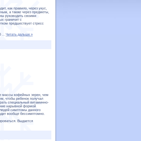
ит, как правило, через укус,
ным, а также через предметы,
ны руководить своими
ых граничит с
отком предшествует стресс
еб
...
Читать дальше »
ше массы кофейных зерен, чем
ем, чтобы ребенок получал
брать специальный витаминно-
ение нарывной формой
 людей симптомы данного
ходит вообще бессимптомно.
ироваться. Выдается