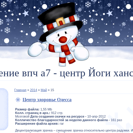
ение впч а7 - центр Йоги ханс
Главная
»
2014
»
Май
»
15
Центр здоровье Одесса
Размер файла:
1,55 Mb
Колл. страниц в арх.:
912 стр.
Мозговой
Дата создания скачки на ресурсе -
10-апр-2012
Колличество благодарностей за неделю данного файла -
161 раз
Расширение файла архив:
rar
Децентрализация зрачка – смещение зрачка относительно центра радужки. 