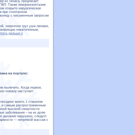
ер из Техаса, предлагает
 ПКП. Также лимфангиэктазию
вом открыто хирургическое
и при спонтанном
ольницу с письменным запросом
й, энергично трут уши лапами,
е инфекции гематогенным,
итать дальше »
вана на портале:
ем вылечить. Когда первое,
ало-помалу наступает
гвоздики залить 1 стаканом
в, и самым распространенным
чиной высокой смертности
тые заболевания – на их долю
же дыхание нарушено, следует
ходимости — непрямой массаж с