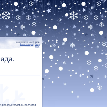
Приветствую Вас
Гость
Регистрация
|
Вход
RSS
ада.
Из носовых ходов выделяется