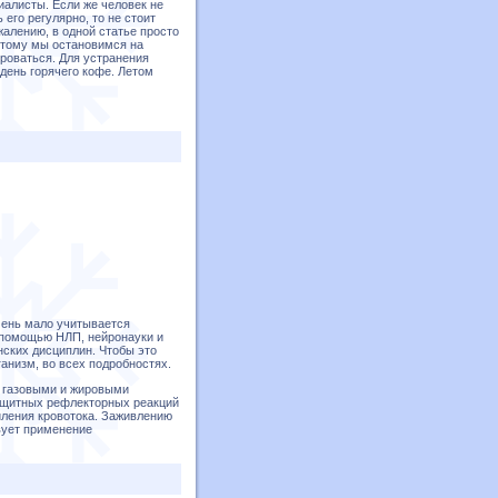
иалисты. Если же человек не
его регулярно, то не стоит
жалению, в одной статье просто
этому мы остановимся на
роваться. Для устранения
 день горячего кофе. Летом
чень мало учитывается
 помощью НЛП, нейронауки и
нских дисциплин. Чтобы это
анизм, во всех подробностях.
 газовыми и жировыми
ащитных рефлекторных реакций
иления кровотока. Заживлению
вует применение