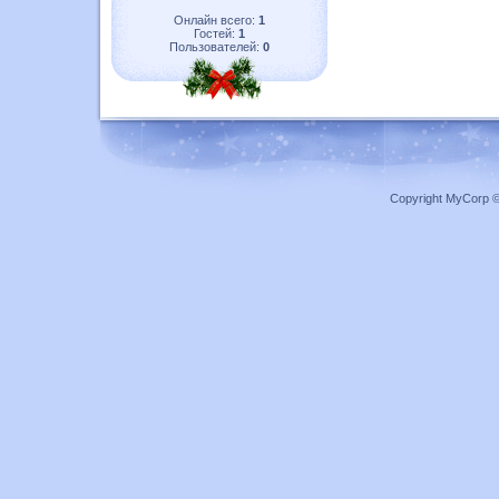
Онлайн всего:
1
Гостей:
1
Пользователей:
0
Copyright MyCorp 