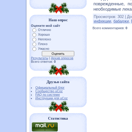
поврежденные, п
необходимые лека
Просмотров
:
302
|
До
Наш опрос
инфекции
,
бабаджи
,
Оцените мой сайт
Всего комментариев
:
0
Отлично
Хорошо
Неплохо
Плохо
Ужасно
Результаты
|
Архив опросов
Всего ответов:
0
Друзья сайта
Официальный блог
Сообщество uCoz
FAQ по системе
Инструкции для uCoz
Статистика