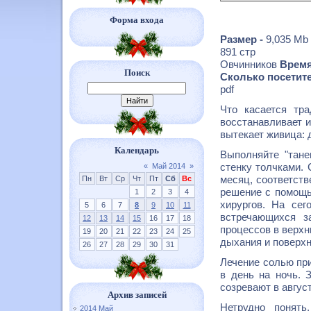
Форма входа
Размер -
9,035 Mb
891 стр
Овчинников
Время
Поиск
Сколько посетите
pdf
Что касается тр
восстанавливает и
вытекает живица: 
Календарь
Выполняйте "тан
стенку толчками. 
«
Май 2014
»
месяц, соответств
Пн
Вт
Ср
Чт
Пт
Сб
Вс
решение с помощь
1
2
3
4
хирургов. На се
5
6
7
8
9
10
11
встречающихся з
12
13
14
15
16
17
18
процессов в верхн
19
20
21
22
23
24
25
дыхания и поверх
26
27
28
29
30
31
Лечение солью при
в день на ночь. 
созревают в авгус
Архив записей
Нетрудно понят
2014 Май