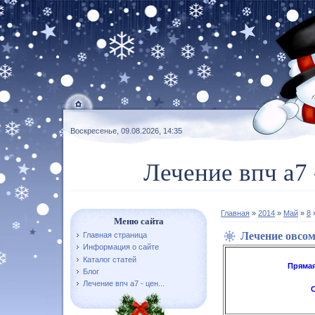
Воскресенье, 09.08.2026, 14:35
Лечение впч а7 
Главная
»
2014
»
Май
»
8
»
Меню сайта
Лечение овсом
Главная страница
Информация о сайте
Каталог статей
Прямая
Блог
Лечение впч а7 - цен...
С