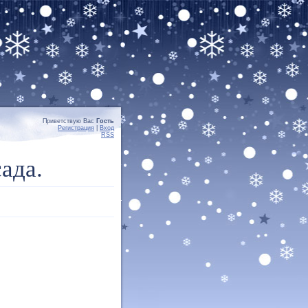
Приветствую Вас
Гость
Регистрация
|
Вход
RSS
ада.