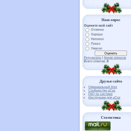
Наш опрос
Оцените мой сайт
Отлично
Хорошо
Неплохо
Плохо
Ужасно
Результаты
|
Архив опросов
Всего ответов:
0
Друзья сайта
Официальный блог
Сообщество uCoz
FAQ по системе
Инструкции для uCoz
Статистика