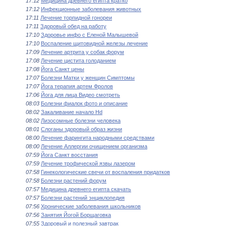
17:12
Медицина древнего египта кратко
17:12
Инфекционные заболевания животных
17:11
Лечение торпидной гонореи
17:11
Здоровый обед на работу
17:10
Здоровье инфо с Еленой Малышевой
17:10
Воспаление щитовидной железы лечение
17:09
Лечение артрита у собак форум
17:08
Лечение цистита голоданием
17:08
Йога Санкт цены
17:07
Болезни Матки у женщин Симптомы
17:07
Йога терапия артем Фролов
17:06
Йога для лица Видео смотреть
08:03
Болезни фиалок фото и описание
08:02
Закаливание начало Hd
08:02
Лизосомные болезни человека
08:01
Слоганы здоровый образ жизни
08:00
Лечение фарингита народными средствами
08:00
Лечение Аллергии очищением организма
07:59
Йога Санкт восстания
07:59
Лечение трофической язвы лазером
07:58
Гинекологические свечи от воспаления придатков
07:58
Болезни растений форум
07:57
Медицина древнего египта скачать
07:57
Болезни растений энциклопедия
07:56
Хронические заболевания школьников
07:56
Занятия Йогой Борщаговка
07:55
Здоровый и полезный завтрак