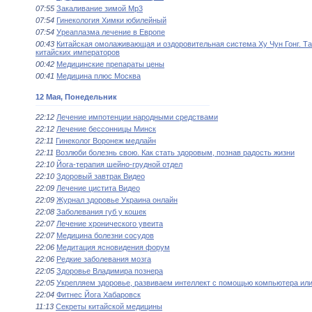
07:55
Закаливание зимой Mp3
07:54
Гинекология Химки юбилейный
07:54
Уреаплазма лечение в Европе
00:43
Китайская омолаживающая и оздоровительная система Ху Чун Гонг. Т
китайских императоров
00:42
Медицинские препараты цены
00:41
Медицина плюс Москва
12 Мая, Понедельник
22:12
Лечение импотенции народными средствами
22:12
Лечение бессонницы Минск
22:11
Гинеколог Воронеж медлайн
22:11
Возлюби болезнь свою. Как стать здоровым, познав радость жизни
22:10
Йога-терапия шейно-грудной отдел
22:10
Здоровый завтрак Видео
22:09
Лечение цистита Видео
22:09
Журнал здоровье Украина онлайн
22:08
Заболевания губ у кошек
22:07
Лечение хронического увеита
22:07
Медицина болезни сосудов
22:06
Медитация ясновидения форум
22:06
Редкие заболевания мозга
22:05
Здоровье Владимира познера
22:05
Укрепляем здоровье, развиваем интеллект с помощью компьютера ил
22:04
Фитнес Йога Хабаровск
11:13
Секреты китайской медицины