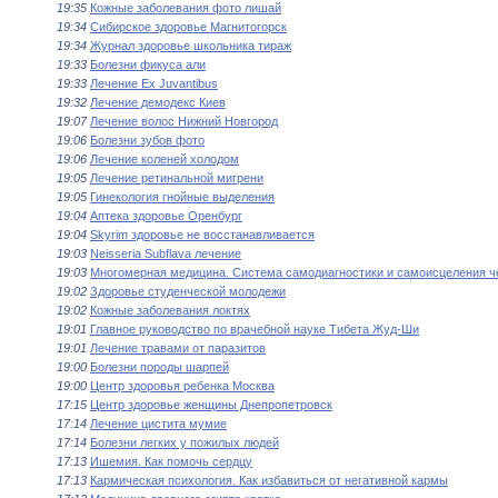
19:35
Кожные заболевания фото лишай
19:34
Сибирское здоровье Магнитогорск
19:34
Журнал здоровье школьника тираж
19:33
Болезни фикуса али
19:33
Лечение Ex Juvantibus
19:32
Лечение демодекс Киев
19:07
Лечение волос Нижний Новгород
19:06
Болезни зубов фото
19:06
Лечение коленей холодом
19:05
Лечение ретинальной мигрени
19:05
Гинекология гнойные выделения
19:04
Аптека здоровье Оренбург
19:04
Skyrim здоровье не восстанавливается
19:03
Neisseria Subflava лечение
19:03
Многомерная медицина. Система самодиагностики и самоисцеления ч
19:02
Здоровье студенческой молодежи
19:02
Кожные заболевания локтях
19:01
Главное руководство по врачебной науке Тибета Жуд-Ши
19:01
Лечение травами от паразитов
19:00
Болезни породы шарпей
19:00
Центр здоровья ребенка Москва
17:15
Центр здоровье женщины Днепропетровск
17:14
Лечение цистита мумие
17:14
Болезни легких у пожилых людей
17:13
Ишемия. Как помочь сердцу
17:13
Кармическая психология. Как избавиться от негативной кармы