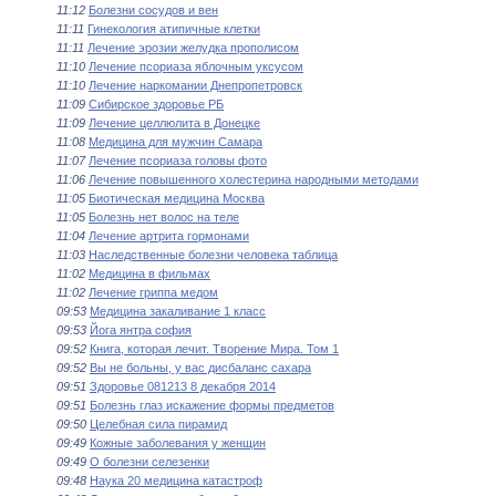
11:12
Болезни сосудов и вен
11:11
Гинекология атипичные клетки
11:11
Лечение эрозии желудка прополисом
11:10
Лечение псориаза яблочным уксусом
11:10
Лечение наркомании Днепропетровск
11:09
Сибирское здоровье РБ
11:09
Лечение целлюлита в Донецке
11:08
Медицина для мужчин Самара
11:07
Лечение псориаза головы фото
11:06
Лечение повышенного холестерина народными методами
11:05
Биотическая медицина Москва
11:05
Болезнь нет волос на теле
11:04
Лечение артрита гормонами
11:03
Наследственные болезни человека таблица
11:02
Медицина в фильмах
11:02
Лечение гриппа медом
09:53
Медицина закаливание 1 класс
09:53
Йога янтра софия
09:52
Книга, которая лечит. Творение Мира. Том 1
09:52
Вы не больны, у вас дисбаланс сахара
09:51
Здоровье 081213 8 декабря 2014
09:51
Болезнь глаз искажение формы предметов
09:50
Целебная сила пирамид
09:49
Кожные заболевания у женщин
09:49
О болезни селезенки
09:48
Наука 20 медицина катастроф