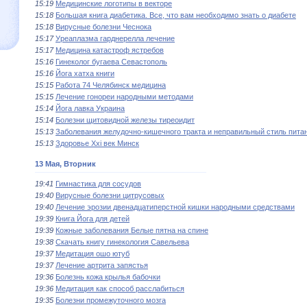
15:19
Медицинские логотипы в векторе
15:18
Большая книга диабетика. Все, что вам необходимо знать о диабете
15:18
Вирусные болезни Чеснока
15:17
Уреаплазма гарднерелла лечение
15:17
Медицина катастроф ястребов
15:16
Гинеколог бугаева Севастополь
15:16
Йога хатха книги
15:15
Работа 74 Челябинск медицина
15:15
Лечение гонореи народными методами
15:14
Йога лавка Украина
15:14
Болезни щитовидной железы тиреоидит
15:13
Заболевания желудочно-кишечного тракта и неправильный стиль пита
15:13
Здоровье Xxi век Минск
13 Мая, Вторник
19:41
Гимнастика для сосудов
19:40
Вирусные болезни цитрусовых
19:40
Лечение эрозии двенадцатиперстной кишки народными средствами
19:39
Книга Йога для детей
19:39
Кожные заболевания Белые пятна на спине
19:38
Скачать книгу гинекология Савельева
19:37
Медитация ошо ютуб
19:37
Лечение артрита запястья
19:36
Болезнь кожа крылья бабочки
19:36
Медитация как способ расслабиться
19:35
Болезни промежуточного мозга