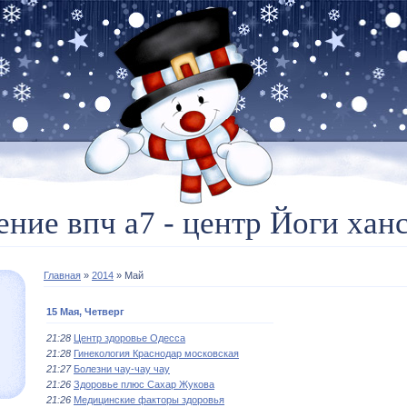
ение впч а7 - центр Йоги ханс
Главная
»
2014
»
Май
15 Мая, Четверг
21:28
Центр здоровье Одесса
21:28
Гинекология Краснодар московская
21:27
Болезни чау-чау чау
21:26
Здоровье плюс Сахар Жукова
21:26
Медицинские факторы здоровья