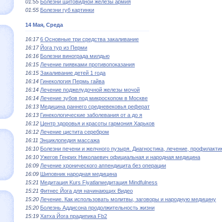
01:55
Болезни щитовидной железы армия
01:55
Болезни губ картинки
14 Мая, Среда
16:17
6 Основные три средства закаливание
16:17
Йога тур из Перми
16:16
Болезни винограда милдью
16:15
Лечение пиявками противопоказания
16:15
Закаливание детей 1 года
16:14
Гинекология Пермь гайва
16:14
Лечение поджелудочной железы мочой
16:14
Лечение зубов под микроскопом в Москве
16:13
Медицина раннего средневековья реферат
16:13
Гинекологические заболевания от а до я
16:12
Центр здоровья и красоты гармония Харьков
16:12
Лечение цистита серебром
16:11
Энциклопедия массажа
16:10
Болезни печени и желчного пузыря. Диагностика, лечение, профилакти
16:10
Ужегов Генрих Николаевич официальная и народная медицина
16:09
Лечение хронического аппендицита без операции
16:09
Шиповник народная медицина
15:21
Медитация Kurs Fiyatlarмедитация Mindfulness
15:21
Фитнес Йога для начинающих Видео
15:20
Лечение. Как использовать молитвы, заговоры и народную медицину
15:20
Болезнь Аддисона продолжительность жизни
15:19
Хатха Йога прадипика Fb2