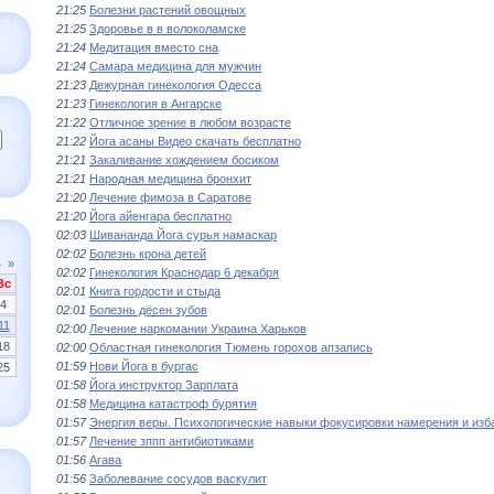
21:25
Болезни растений овощных
21:25
Здоровье в в волоколамске
21:24
Медитация вместо сна
21:24
Самара медицина для мужчин
21:23
Дежурная гинекология Одесса
21:23
Гинекология в Ангарске
21:22
Отличное зрение в любом возрасте
21:22
Йога асаны Видео скачать бесплатно
21:21
Закаливание хождением босиком
21:21
Народная медицина бронхит
21:20
Лечение фимоза в Саратове
21:20
Йога айенгара бесплатно
02:03
Шивананда Йога сурья намаскар
02:02
Болезнь крона детей
4
»
02:02
Гинекология Краснодар 6 декабря
Вс
02:01
Книга гордости и стыда
4
02:01
Болезнь дёсен зубов
11
02:00
Лечение наркомании Украина Харьков
18
02:00
Областная гинекология Тюмень горохов апзапись
01:59
Нови Йога в бургас
25
01:58
Йога инструктор Зарплата
01:58
Медицина катастроф бурятия
01:57
Энергия веры. Психологические навыки фокусировки намерения и изб
01:57
Лечение зппп антибиотиками
01:56
Агава
01:56
Заболевание сосудов васкулит