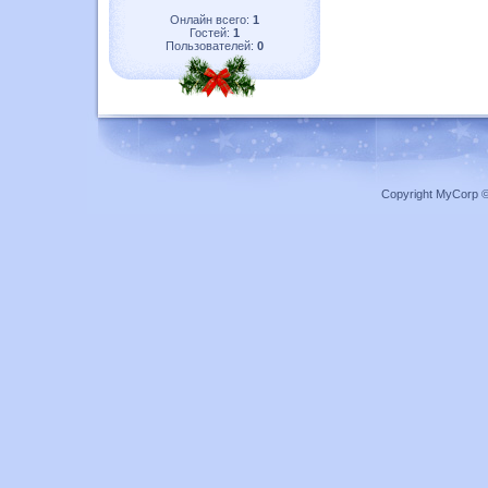
Онлайн всего:
1
Гостей:
1
Пользователей:
0
Copyright MyCorp 