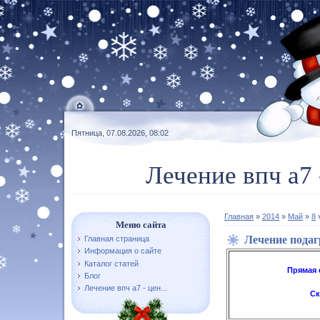
Пятница, 07.08.2026, 08:02
Лечение впч а7 
Главная
»
2014
»
Май
»
8
»
Меню сайта
Лечение пода
Главная страница
Информация о сайте
Каталог статей
Прямая 
Блог
Лечение впч а7 - цен...
Ск