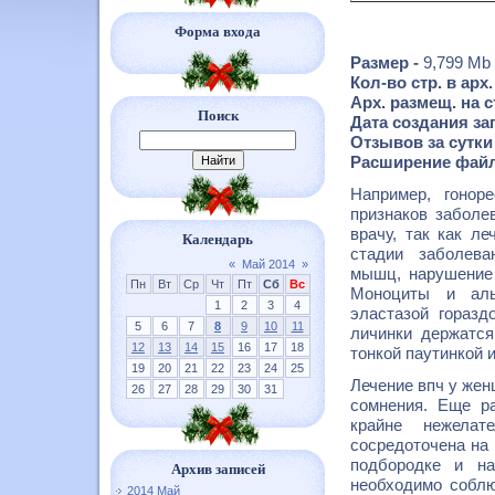
Форма входа
Размер -
9,799 Mb
Кол-во стр. в арх.
Арх. размещ. на 
Поиск
Дата создания заг
Отзывов за сутки
Расширение файл
Например, гонор
признаков заболе
врачу, так как л
Календарь
стадии заболева
«
Май 2014
»
мышц, нарушение 
Пн
Вт
Ср
Чт
Пт
Сб
Вс
Моноциты и аль
1
2
3
4
эластазой гораз
5
6
7
8
9
10
11
личинки держатся
12
13
14
15
16
17
18
тонкой паутинкой 
19
20
21
22
23
24
25
Лечение впч у жен
26
27
28
29
30
31
сомнения. Еще ра
крайне нежелат
сосредоточена на 
подбородке и н
Архив записей
необходимо соблю
2014 Май