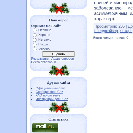
свиней и мясопрод
заболеванию ме
асимметричным и
характер).
Наш опрос
Оцените мой сайт
Просмотров
:
235
|
До
Отлично
энерджайзер
,
янтарь
Хорошо
Всего комментариев
:
0
Неплохо
Плохо
Ужасно
Результаты
|
Архив опросов
Всего ответов:
0
Друзья сайта
Официальный блог
Сообщество uCoz
FAQ по системе
Инструкции для uCoz
Статистика