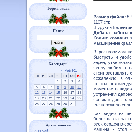
Форма входа
Размер файла:
5,
1107 стр
Шурухин Валенти
Поиск
Добавл. работы н
Кол-во коммент. 
Расширение файл
В растворимом ко
быстроты и удобс
зерен, утверждаю
Календарь
числу любимых на
«
Май 2014
»
стоит заставлять 
Пн
Вт
Ср
Чт
Пт
Сб
Вс
сожалению, в од
1
2
3
4
плюсы рекоменду
5
6
7
8
9
10
11
моментах в надеж
12
13
14
15
16
17
18
устранения депрес
19
20
21
22
23
24
25
чашек в день гор
26
27
28
29
30
31
где пережила силь
Как видно из пе
болезнь эта част
риск сердечно-сос
Архив записей
машина - стол -
2014 Май