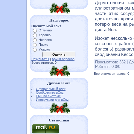
Дерматология ка
иллюстративном м
часть этих сосуд
достаточно кров
Наш опрос
потерю веса на р
Оцените мой сайт
диета No5.
Отлично
Хорошо
Изокет несколько
Неплохо
кессонных работ 
Плохо
болезнь) развива
Ужасно
свод знаний Кессон
Результаты
|
Архив опросов
Просмотров
:
352
|
До
Всего ответов:
0
Рейтинг
:
0.0
/
0
Всего комментариев
:
0
Друзья сайта
Официальный блог
Сообщество uCoz
FAQ по системе
Инструкции для uCoz
Статистика