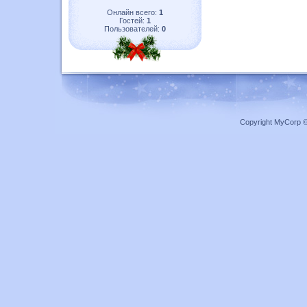
Онлайн всего:
1
Гостей:
1
Пользователей:
0
Copyright MyCorp 