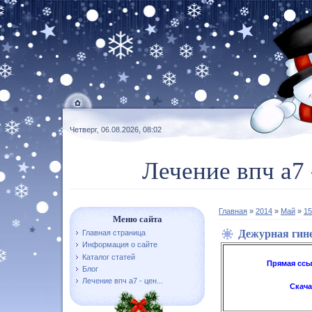
Четверг, 06.08.2026, 08:02
Лечение впч а7 
Главная
»
2014
»
Май
»
15
Меню сайта
Дежурная гин
Главная страница
Информация о сайте
Каталог статей
Прямая ссы
Блог
Лечение впч а7 - цен...
Скача