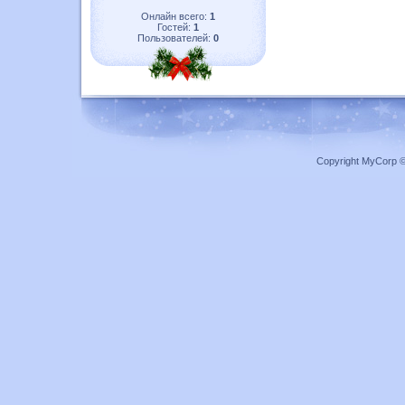
Онлайн всего:
1
Гостей:
1
Пользователей:
0
Copyright MyCorp 