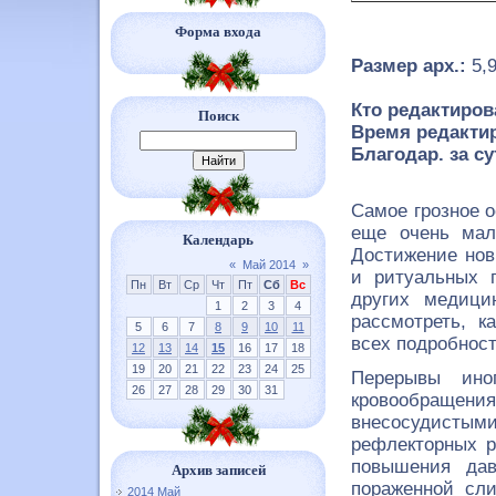
Форма входа
Размер арх.:
5,
Кто редактиров
Поиск
Время редактир
Благодар. за су
Самое грозное о
еще очень мал
Календарь
Достижение нов
«
Май 2014
»
и ритуальных 
Пн
Вт
Ср
Чт
Пт
Сб
Вс
других медици
1
2
3
4
рассмотреть, к
5
6
7
8
9
10
11
всех подробност
12
13
14
15
16
17
18
19
20
21
22
23
24
25
Перерывы ино
26
27
28
29
30
31
кровообраще
внесосудистыми
рефлекторных р
повышения дав
Архив записей
пораженной сли
2014 Май