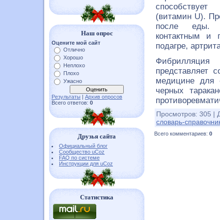
способствует
(витамин U). Пр
после еды. П
Наш опрос
контактным и 
Оцените мой сайт
подагре, артрит
Отлично
Хорошо
Фибрилляция
Неплохо
представляет с
Плохо
медицине для 
Ужасно
черных тарака
Результаты
|
Архив опросов
противоревмати
Всего ответов:
0
Просмотров
:
305
|
словарь-справочни
Всего комментариев
:
0
Друзья сайта
Официальный блог
Сообщество uCoz
FAQ по системе
Инструкции для uCoz
Статистика