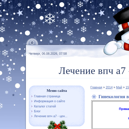
Четверг, 06.08.2026, 07:58
Лечение впч а7 
Главная
»
2014
»
Май
»
15
Меню сайта
Гинекология в
Главная страница
Информация о сайте
Каталог статей
Пряма
Блог
Лечение впч а7 - цен...