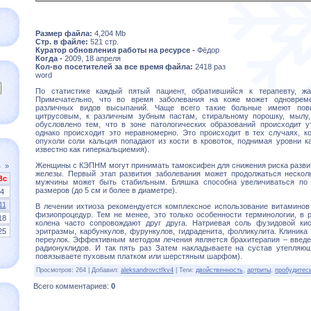
Размер файла:
4,204 Mb
Стр. в файле:
521 стр.
Куратор обновления работы на ресурсе -
Фёдор
Когда -
2009, 18 апреля
Кол-во посетителей за все время файла:
2418 раз
word
По статистике каждый пятый пациент, обратившийся к терапевту, ж
Примечательно, что во время заболевания на коже может одновреме
различных видов высыпаний. Чаще всего такие больные имеют пов
цитрусовым, к различным зубным пастам, стиральному порошку, мылу,
обусловлено тем, что в зоне патологических образований происходит у
однако происходит это неравномерно. Это происходит в тех случаях, ко
опухоли соли кальция попадают из кости в кровоток, поднимая уровни к
известно как гиперкальциемия).
Женщины с КЭПНМ могут принимать тамоксифен для снижения риска развит
4
»
железы. Первый этап развития заболевания может продолжаться нескол
Вс
мужчины может быть стабильным. Бляшка способна увеличиваться по 
размеров (до 5 см и более в диаметре).
4
11
В лечении ихтиоза рекомендуется комплексное использование витаминов 
физиопроцедур. Тем не менее, это только особенности терминологии, в 
18
колена часто сопровождают друг друга. Натриевая соль фузидовой ки
25
эритразмы, карбункулов, фурункулов, гидраденита, фолликулита. Клиник
переулок. Эффективным методом лечения является брахитерапия – введе
радионуклидов. И так пять раз Затем накладываете на сустав утепляю
повязываете пуховым платком или шерстяным шарфом).
Просмотров
:
264
|
Добавил
:
aleksandrovctfkv4
|
Теги
:
двойственность
,
артриты
,
пробудитес
Всего комментариев
:
0