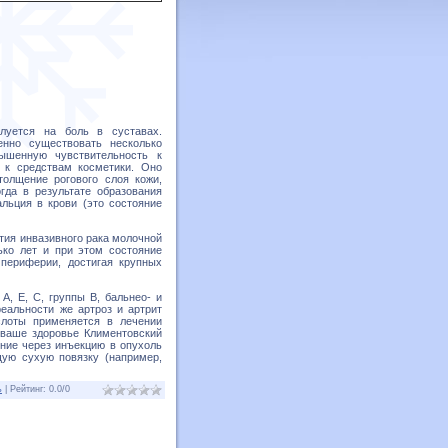
алуется на боль в суставах.
нно существовать несколько
ышенную чувствительность к
 к средствам косметики. Оно
толщение рогового слоя кожи,
гда в результате образования
альция в крови (это состояние
ия инвазивного рака молочной
ько лет и при этом состояние
периферии, достигая крупных
А, Е, С, группы В, бальнео- и
реальности же артроз и артрит
слоты применяется в лечении
а ваше здоровье Климентовский
ние через инъекцию в опухоль
щую сухую повязку (например,
ь
|
Рейтинг
:
0.0
/
0