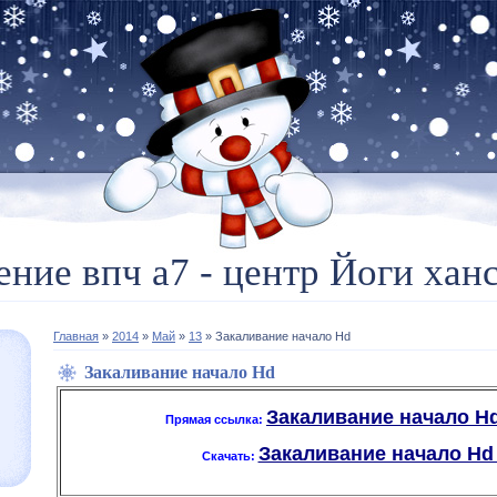
ение впч а7 - центр Йоги ханс
Главная
»
2014
»
Май
»
13
» Закаливание начало Hd
Закаливание начало Hd
Закаливание начало Hd 
Прямая ссылка:
Закаливание начало Hd -
Скачать: