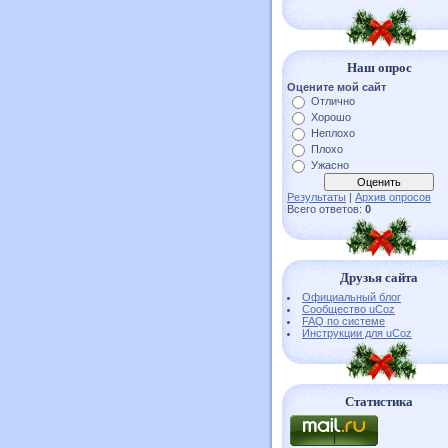
Наш опрос
Оцените мой сайт
Отлично
Хорошо
Неплохо
Плохо
Ужасно
Результаты
|
Архив опросов
Всего ответов:
0
Друзья сайта
Официальный блог
Сообщество uCoz
FAQ по системе
Инструкции для uCoz
Статистика