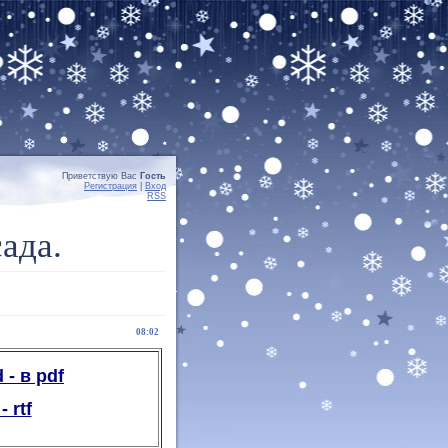
Приветствую Вас
Гость
Регистрация
|
Вход
RSS
ада.
08:02
- в pdf
 rtf