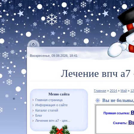
Воскресенье, 09.08.2026, 18:41
Лечение впч а7 
Главная
»
2014
»
Май
»
12
Меню сайта
Вы не больны,
Главная страница
Информация о сайте
Каталог статей
В
Прямая ссылка:
Блог
Лечение впч а7 - цен...
Вы
Скачать: