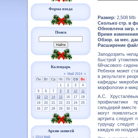
Форма входа
Размер:
2,508 Mb
Сколько стр. в ф
Обновлена загр. 
Поиск
Время изменения
Обзор. за мес. да
Расширение файл
Заподозрить нела
быстрой утомляем
68часового сиден
Календарь
Ребенок может ста
«
Май 2014
»
в результате реор
Пн
Вт
Ср
Чт
Пт
Сб
Вс
кафедры микробио
1
2
3
4
морфологии и микр
5
6
7
8
9
10
11
А.С. Хрусталёвы
12
13
14
15
16
17
18
профилактики п
19
20
21
22
23
24
25
сельдерей вместе 
26
27
28
29
30
31
могут появлятьс
артрита следует 
турунду следует 
каждую из ноздрей
Архив записей
2014 Май