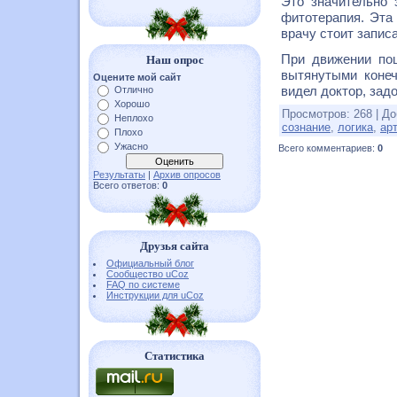
Это значительно 
фитотерапия. Эта
врачу стоит запис
При движении по
Наш опрос
вытянутыми конеч
Оцените мой сайт
видел доктор, зад
Отлично
Хорошо
Просмотров
:
268
|
До
Неплохо
сознание
,
логика
,
ар
Плохо
Ужасно
Всего комментариев
:
0
Результаты
|
Архив опросов
Всего ответов:
0
Друзья сайта
Официальный блог
Сообщество uCoz
FAQ по системе
Инструкции для uCoz
Статистика