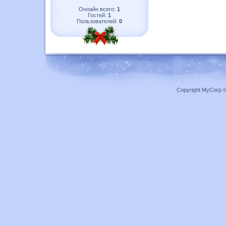
Онлайн всего:
1
Гостей:
1
Пользователей:
0
Copyright MyCorp 