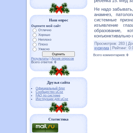
ребенка 15. Мед з
Не надо забывать
анамнез, патоло
системные призн
Наш опрос
изъявление гла
Оцените мой сайт
образование, 
Отлично
Хорошо
конъюнктивально-
Неплохо
Просмотров
:
283
|
До
Плохо
куркума
|
Рейтинг
:
0.
Ужасно
Всего комментариев
:
0
Результаты
|
Архив опросов
Всего ответов:
0
Друзья сайта
Официальный блог
Сообщество uCoz
FAQ по системе
Инструкции для uCoz
Статистика