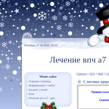
Пятница, 07.08.2026, 05:53
Лечение впч а7 
Главная
»
2014
»
Май
»
13
Меню сайта
Слоганы здор
Главная страница
Информация о сайте
Каталог статей
Прямая ссыл
Блог
Лечение впч а7 - цен...
Скачат