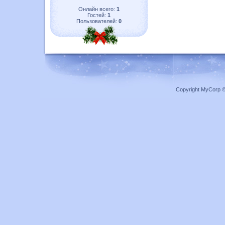
Онлайн всего:
1
Гостей:
1
Пользователей:
0
Copyright MyCorp 