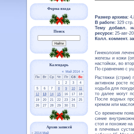
Форма входа
Размер архива:
4
В работе:
329 стр.
Тему добавл. н
Поиск
ресурсе:
25-авг-2
Колл. коммент. з
Гинекология лечен
железы и кожи (оп
настойках, во вто
Календарь
По сравнению с уш
«
Май 2014
»
Растяжки (стрии) 
Пн
Вт
Ср
Чт
Пт
Сб
Вс
активном росте п
1
2
3
4
ходьба для похуде
5
6
7
8
9
10
11
то далее могут по
12
13
14
15
16
17
18
После водных про
19
20
21
22
23
24
25
кремом или масло
26
27
28
29
30
31
Со временем появ
синие внутрикож
стоп и похожие на
Архив записей
в плечевых суста
2014 Май