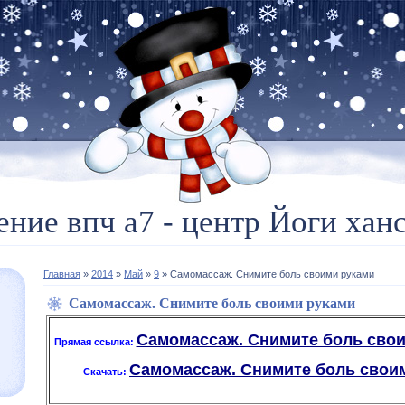
ение впч а7 - центр Йоги ханс
Главная
»
2014
»
Май
»
9
» Самомассаж. Снимите боль своими руками
Самомассаж. Снимите боль своими руками
Самомассаж. Снимите боль своим
Прямая ссылка:
Самомассаж. Снимите боль своими
Скачать: