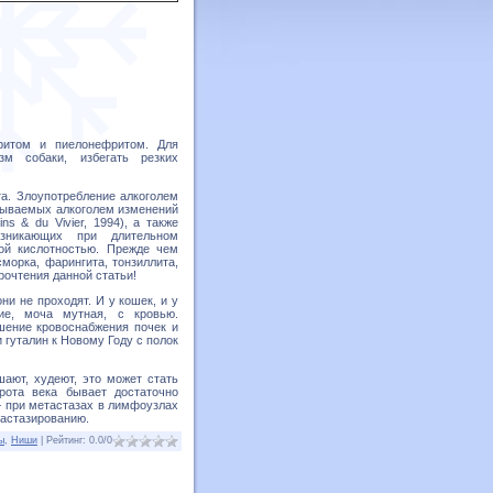
ритом и пиелонефритом. Для
зм собаки, избегать резких
.
а. Злоупотребление алкоголем
ызываемых алкоголем изменений
s & du Vivier, 1994), а также
озникающих при длительном
ой кислотностью. Прежде чем
морка, фарингита, тонзиллита,
прочтения данной статьи!
ни не проходят. И у кошек, и у
ие, моча мутная, с кровью.
ение кровоснабжения почек и
гуталин к Новому Году с полок
шают, худеют, это может стать
рота века бывает достаточно
— при метастазах в лимфоузлах
тастазированию.
ы
,
Ниши
|
Рейтинг
:
0.0
/
0