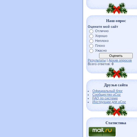
Наш опрос
Оцените мой сайт
Отлично
Хорошо
Неплохо
Плохо
Ужасно
Результаты
|
Архив опросов
Всего ответов:
0
Друзья сайта
Официальный блог
Сообщество uCoz
FAQ по системе
Инструкции для uCoz
Статистика