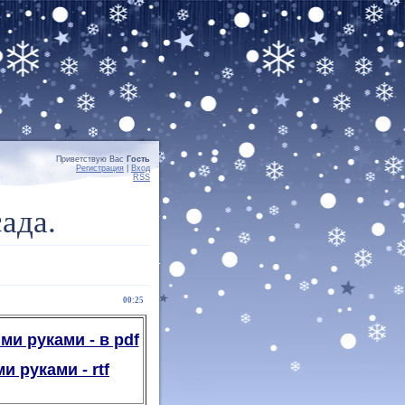
Приветствую Вас
Гость
Регистрация
|
Вход
RSS
ада.
00:25
и руками - в pdf
 руками - rtf