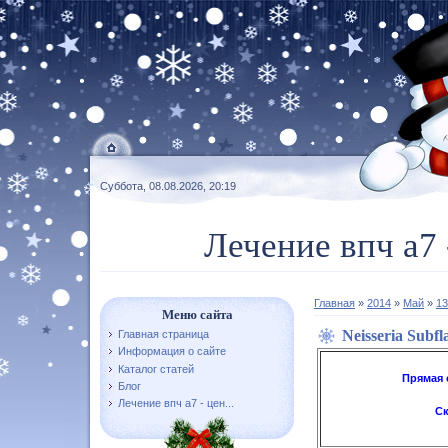
Суббота, 08.08.2026, 20:19
Лечение впч а7 
Главная
»
2014
»
Май
»
13
Меню сайта
Neisseria Subf
Главная страница
Информация о сайте
Каталог статей
Прямая 
Блог
Лечение впч а7 - цен...
Ск