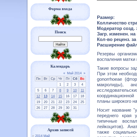
Форма входа
Размер:
Колличество стра
Модератор созд. 
Поиск
Загр. изменен. на
Кол-во реценз. за
Расширение файл
Резервы организм
воспаления матки 
Календарь
Такие вопросы за
При этом необход
«
Май 2014
»
gonorrhoeae (фто
Пн
Вт
Ср
Чт
Пт
Сб
Вс
макролиды), ан
1
2
3
4
исследовательс
5
6
7
8
9
10
11
координационной 
12
13
14
15
16
17
18
планы широкого на
19
20
21
22
23
24
25
26
27
28
29
30
31
Носит название "у
переднего края 
типичные воспа
лейкоцитов). Ана
Архив записей
также социально
2014 Май