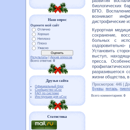
развития воспал
биологических ба
ВПО. Воспаление
возникают инф
Наш опрос
дистрофические и
Оцените мой сайт
Курортная медици
Отлично
Хорошо
сохранение, во
Неплохо
больных с испо
Плохо
оздоровительно-
Ужасно
Установить сторо
выступ, находящ
Результаты
|
Архив опросов
пресса. Особенн
Всего ответов:
0
профилактическо
разразившегося с
жизни общества, в
Друзья сайта
Просмотров
:
446
|
До
Официальный блог
Буквы
,
янтарь
,
пиел
Сообщество uCoz
FAQ по системе
Всего комментариев
:
0
Инструкции для uCoz
Статистика