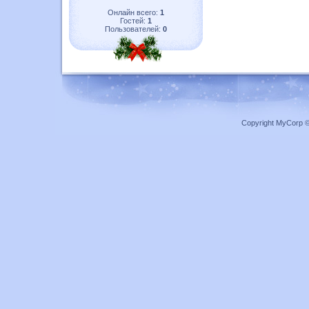
Онлайн всего:
1
Гостей:
1
Пользователей:
0
Copyright MyCorp 