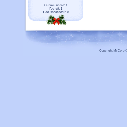
Онлайн всего:
1
Гостей:
1
Пользователей:
0
Copyright MyCorp 