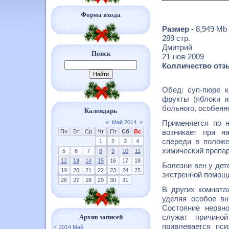
Форма входа
Размер -
8,949 Mb
289 стр.
Дмитрий
Поиск
21-ноя-2009
Колличество отзы
Обед: суп-пюре к
фрукты (яблоки и
больного, особенн
Календарь
Применяется по н
«
Май 2014
»
возникает при н
Пн
Вт
Ср
Чт
Пт
Сб
Вс
спереди в положе
1
2
3
4
химический препар
5
6
7
8
9
10
11
12
13
14
15
16
17
18
Болезни вен у дет
19
20
21
22
23
24
25
экстренной помощи
26
27
28
29
30
31
В других комната
уделяя особое вн
Состояние нервн
служат причино
Архив записей
привлевается пс
2014 Май