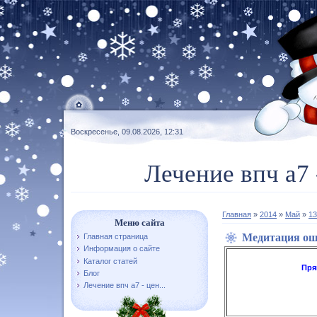
Воскресенье, 09.08.2026, 12:31
Лечение впч а7 
Главная
»
2014
»
Май
»
13
Меню сайта
Медитация ош
Главная страница
Информация о сайте
Каталог статей
Пря
Блог
Лечение впч а7 - цен...