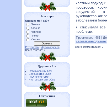
честный подход к 
процессов, хро
сосудистой — в 
руководство как р
Наш опрос
заболевания боле
Оцените мой сайт
Отлично
Я списывала все 
Хорошо
проблеме.
Неплохо
Плохо
Просмотров
:
461
|
До
Ужасно
человек-энерджайзе
Всего комментариев
:
0
Результаты
|
Архив опросов
Всего ответов:
0
Друзья сайта
Официальный блог
Сообщество uCoz
FAQ по системе
Инструкции для uCoz
Статистика