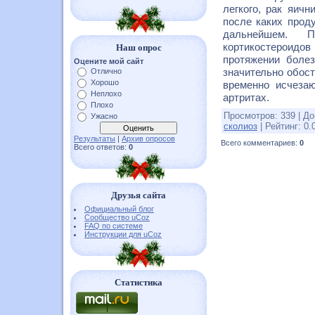
легкого, рак яич
после каких прод
дальнейшем. 
кортикостероидов
Наш опрос
протяжении боле
Оцените мой сайт
значительно обост
Отлично
Хорошо
временно исчеза
Неплохо
артритах.
Плохо
Просмотров
:
339
|
До
Ужасно
сколиоз
|
Рейтинг
:
0.
Результаты
|
Архив опросов
Всего комментариев
:
0
Всего ответов:
0
Друзья сайта
Официальный блог
Сообщество uCoz
FAQ по системе
Инструкции для uCoz
Статистика