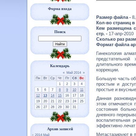
Форма входа
Размер файла -
8
Кол-во страниц в
Кем размещена с
Поиск
стр. -
17-апр-2010
Сколько раз разм
Формат файла ар
Гинекология алма
предстательной
длительного врем
Календарь
коррекции.
«
Май 2014
»
Большую часть об
Пн
Вт
Ср
Чт
Пт
Сб
Вс
простым и досту
1
2
3
4
простые и вкусные
5
6
7
8
9
10
11
12
13
14
15
16
17
18
Данная разновидн
19
20
21
22
23
24
25
этом отмечается 
26
27
28
29
30
31
состояния больно
дневного перерыв
воспалительная р
эффективно лечат
Архив записей
Метастазируют в 
2014 Май