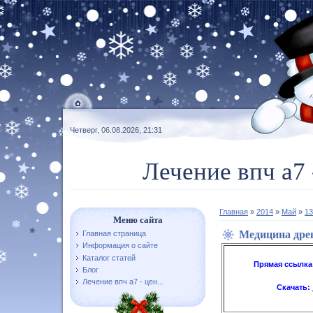
Четверг, 06.08.2026, 21:31
Лечение впч а7 
Главная
»
2014
»
Май
»
13
Меню сайта
Медицина древ
Главная страница
Информация о сайте
Каталог статей
Прямая ссылка
Блог
Лечение впч а7 - цен...
Скачать: