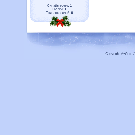
Онлайн всего:
1
Гостей:
1
Пользователей:
0
Copyright MyCorp 