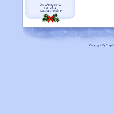
Онлайн всего:
1
Гостей:
1
Пользователей:
0
Copyright MyCorp 