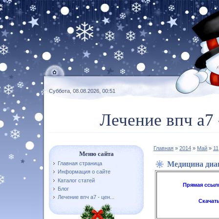
Суббота, 08.08.2026, 00:51
Лечение впч а7 
Главная
»
2014
»
Май
»
11
Меню сайта
Медицина диаг
Главная страница
Информация о сайте
Каталог статей
Прямая ссыл
Блог
Лечение впч а7 - цен...
Скачат