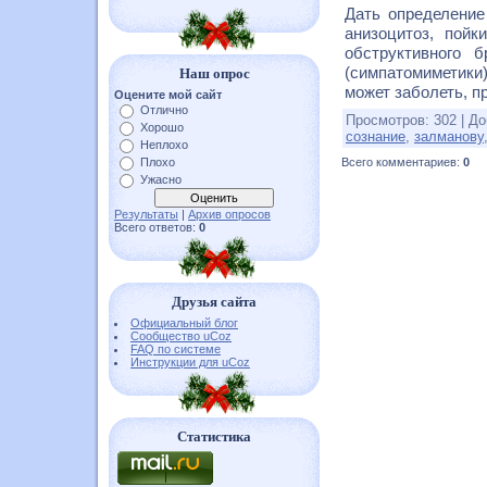
Дать определение 
анизоцитоз, пойк
обструктивного 
(симпатомиметики
Наш опрос
может заболеть, пр
Оцените мой сайт
Отлично
Просмотров
:
302
|
До
Хорошо
сознание
,
залманову
Неплохо
Плохо
Всего комментариев
:
0
Ужасно
Результаты
|
Архив опросов
Всего ответов:
0
Друзья сайта
Официальный блог
Сообщество uCoz
FAQ по системе
Инструкции для uCoz
Статистика