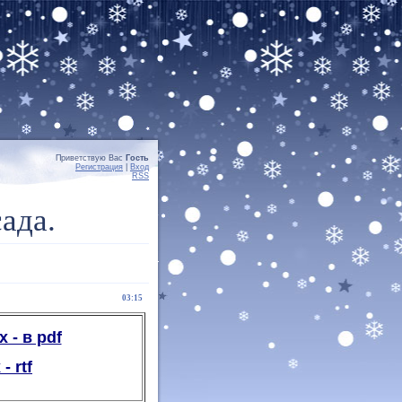
Приветствую Вас
Гость
Регистрация
|
Вход
RSS
ада.
03:15
 - в pdf
 rtf