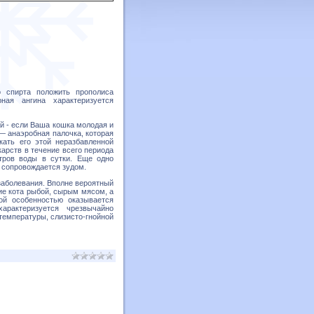
о спирта положить прополиса
ая ангина характеризуется
ой - если Ваша кошка молодая и
— анаэробная палочка, которая
кать его этой неразбавленной
арств в течение всего периода
тров воды в сутки. Еще одно
 сопровождается зудом.
 заболевания. Вполне вероятный
е кота рыбой, сырым мясом, а
ой особенностью оказывается
арактеризуется чрезвычайно
емпературы, слизисто-гнойной