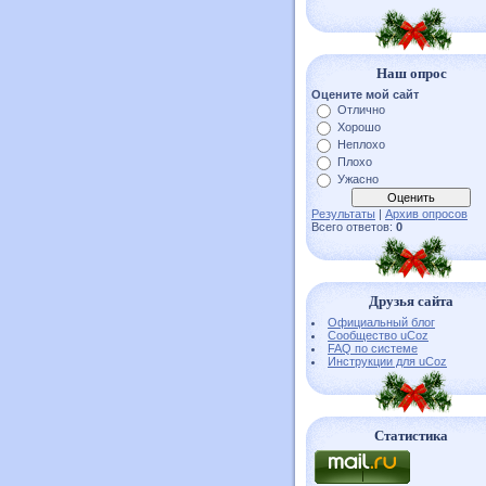
Наш опрос
Оцените мой сайт
Отлично
Хорошо
Неплохо
Плохо
Ужасно
Результаты
|
Архив опросов
Всего ответов:
0
Друзья сайта
Официальный блог
Сообщество uCoz
FAQ по системе
Инструкции для uCoz
Статистика