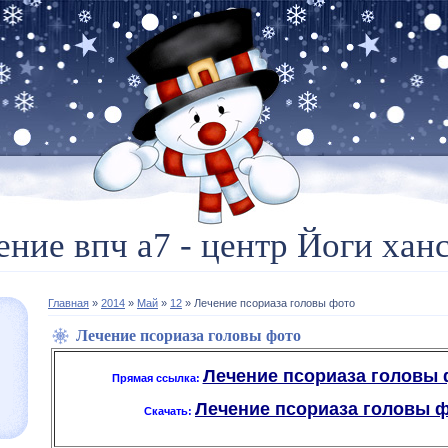
ение впч а7 - центр Йоги ханс
Главная
»
2014
»
Май
»
12
» Лечение псориаза головы фото
Лечение псориаза головы фото
Лечение псориаза головы ф
Прямая ссылка:
Лечение псориаза головы фо
Скачать: