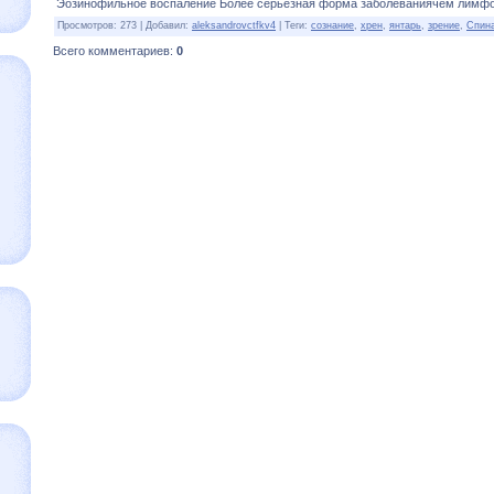
Эозинофильное воспаление Более серьезная форма заболеваниячем лимфо
Просмотров
:
273
|
Добавил
:
aleksandrovctfkv4
|
Теги
:
сознание
,
хрен
,
янтарь
,
зрение
,
Спин
Всего комментариев
:
0