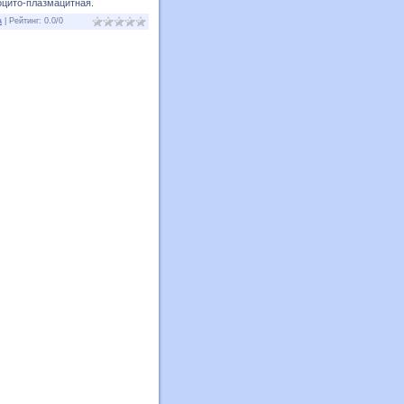
цито-плазмацитная.
а
|
Рейтинг
:
0.0
/
0