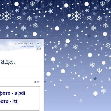
Приветствую Вас
Гость
Регистрация
|
Вход
RSS
ада.
11:07
ото - в pdf
то - rtf