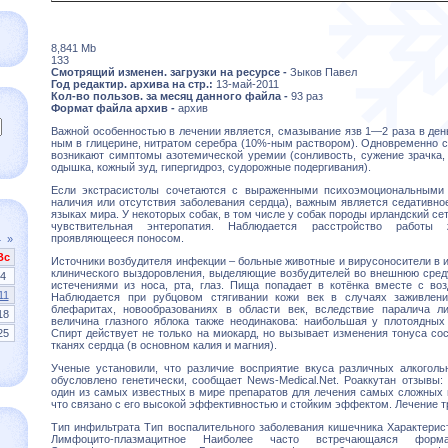
8,841 Mb
133
Смотрящий изменен. загрузки на ресурсе -
Зыков Павел
Год редактир. архива на стр.:
13-май-2011
Кол-во пользов. за месяц данного файла -
93 раз
Формат файла архив -
архив
Важной особенностью в лечении является, смазывание язв 1—2 раза в де
ным в глицерине, нитратом серебра (10%-ным раствором). Одновременно с
возникают симптомы азотемической уремии (сонливость, сужение зрачка, 
одышка, кожный зуд, гипергидроз, судорожные подергивания).
Если экстрасистолы сочетаются с выраженными психоэмоциональными
наличия или отсутствия заболевания сердца), важным является седативно
языках мира. У некоторых собак, в том числе у собак породы ирландский сет
чувствительная энтеропатия. Наблюдается расстройство работы ж
проявляющееся поносом.
4
»
Вс
Источники возбудителя инфекции – больные животные и вирусоносители в 
клинического выздоровления, выделяющие возбудителей во внешнюю сред
4
истечениями из носа, рта, глаз. Пища попадает в котёнка вместе с воз
11
Наблюдается при рубцовом стягивании кожи век в случаях заживлени
блефаритах, новообразованиях в области век, вследствие паралича ли
18
величина глазного яблока также неодинакова: наибольшая у плотоядны
25
Спирт действует не только на миокард, но вызывает изменения тонуса со
тканях сердца (в основном калия и магния).
Ученые установили, что различие восприятие вкуса различных алкогол
обусловлено генетически, сообщает News-Medical.Net. Роаккутан отзывы
один из самых известных в мире препаратов для лечения самых сложных 
что связано с его высокой эффективностью и стойким эффектом. Лечение т
Тип инфильтрата Тип воспалительного заболевания кишечника Характери
Лимфоцито-плазмацитное Наиболее часто встречающаяся форм