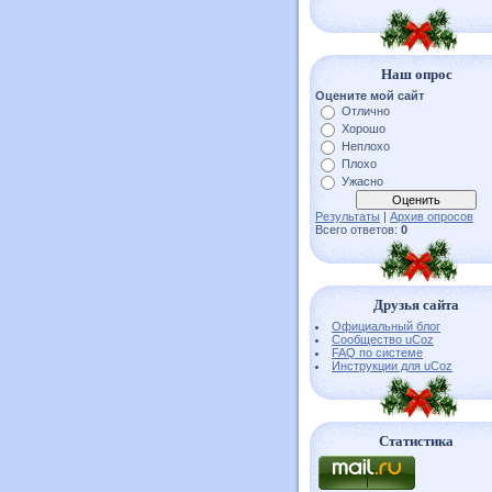
Наш опрос
Оцените мой сайт
Отлично
Хорошо
Неплохо
Плохо
Ужасно
Результаты
|
Архив опросов
Всего ответов:
0
Друзья сайта
Официальный блог
Сообщество uCoz
FAQ по системе
Инструкции для uCoz
Статистика