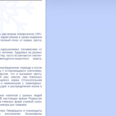
нь раствором новарсенола 10%-
 нарастанием в крови индикана
полный отказ от корма, рвота,
 нарушениями (независимо от
е лечение. Здоровье на разных
тер, часто встречается глютен-
елудочно-кишечного тракта,
инкубационном периоде и после
у с отторгающимся эпителием,
духом, что и вызывает рвоту.
я ран, ожогов, при язвенных
цевого нерва. Относительная
х и наименьшая у травоядных.
судов и распределения ионов в
ьных напитков у разных людей
: В настоящее время Роаккутан
и тяжелых форм угревой сыпи,
ремора рук травами.
стики Лимфациты и плазмациты
а воспаления Эозинофилы