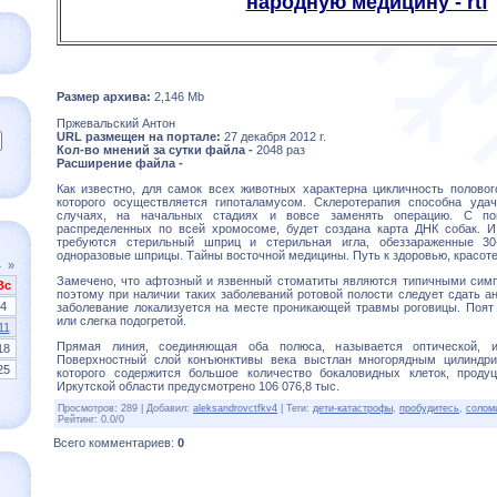
народную медицину - rtf
Размер архива:
2,146 Mb
Пржевальский Антон
URL размещен на портале:
27 декабря 2012 г.
Кол-во мнений за сутки файла -
2048 раз
Расширение файла -
Как известно, для самок всех животных характерна цикличность половог
которого осуществляется гипоталамусом. Склеротерапия способна удач
случаях, на начальных стадиях и вовсе заменять операцию. С по
распределенных по всей хромосоме, будет создана карта ДНК собак. И
требуются стерильный шприц и стерильная игла, обеззараженные 30
одноразовые шприцы. Тайны восточной медицины. Путь к здоровью, красоте
4
»
Замечено, что афтозный и язвенный стоматиты являются типичными симп
Вс
поэтому при наличии таких заболеваний ротовой полости следует сдать ана
4
заболевание локализуется на месте проникающей травмы роговицы. Поят
или слегка подогретой.
11
Прямая линия, соединяющая оба полюса, называется оптической, и
18
Поверхностный слой конъюнктивы века выстлан многорядным цилиндри
25
которого содержится большое количество бокаловидных клеток, проду
Иркутской области предусмотрено 106 076,8 тыс.
Просмотров
:
289
|
Добавил
:
aleksandrovctfkv4
|
Теги
:
дети-катастрофы
,
пробудитесь
,
солом
Рейтинг
:
0.0
/
0
Всего комментариев
:
0