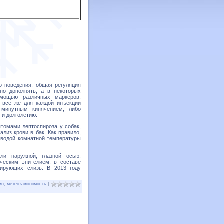
о поведения, общая регуляция
но дополнять, а в некоторых
мощью различных маркеров,
 все же для каждой инъекции
-минутным кипячением, либо
 и долголетию.
томами лептоспироза у собак,
лиз крови в бак. Как правило,
 водой комнатной температуры
ли наружной, глазной осью.
ческим эпителием, в составе
цирующих слизь. В 2013 году
ин
,
метеозависимость
|