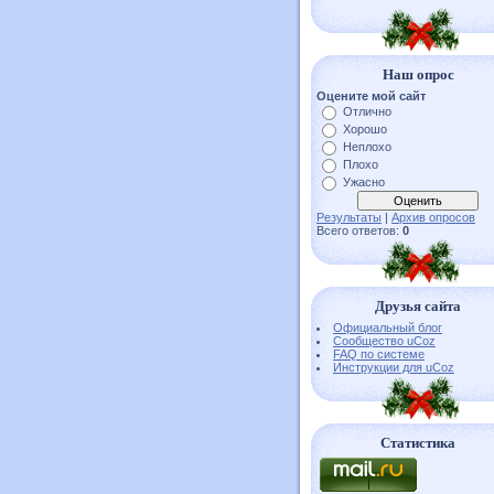
Наш опрос
Оцените мой сайт
Отлично
Хорошо
Неплохо
Плохо
Ужасно
Результаты
|
Архив опросов
Всего ответов:
0
Друзья сайта
Официальный блог
Сообщество uCoz
FAQ по системе
Инструкции для uCoz
Статистика