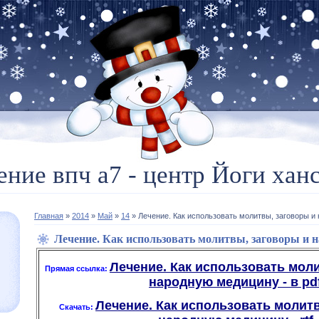
ение впч а7 - центр Йоги ханс
Главная
»
2014
»
Май
»
14
» Лечение. Как использовать молитвы, заговоры и
Лечение. Как использовать молитвы, заговоры и 
Лечение. Как использовать мол
Прямая ссылка:
народную медицину - в pd
Лечение. Как использовать молит
Скачать: