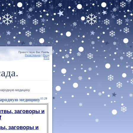
Приветствую Вас
Гость
Регистрация
|
Вход
RSS
ада.
 народную медицину
народную медицину
15:20
итвы, заговоры и
f
вы, заговоры и