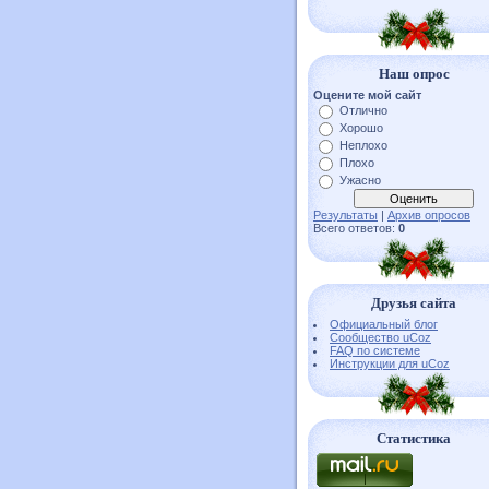
Наш опрос
Оцените мой сайт
Отлично
Хорошо
Неплохо
Плохо
Ужасно
Результаты
|
Архив опросов
Всего ответов:
0
Друзья сайта
Официальный блог
Сообщество uCoz
FAQ по системе
Инструкции для uCoz
Статистика