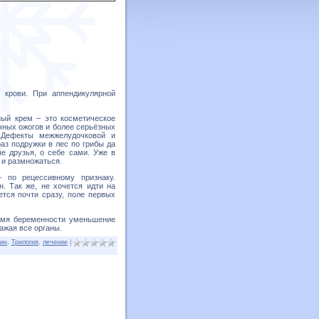
 крови. При аппендикулярной
ый крем – это косметическое
чных ожогов и более серьёзных
 Дефекты межжелудочковой и
аз подружки в лес по грибы да
ые друзья, о себе сами. Уже в
 и размножаться.
 по рецессивному признаку.
. Так же, не хочется идти на
ется почти сразу, поле первых
емя беременности уменьшение
ажая все органы.
тин
,
Трилогия
,
лечение
|