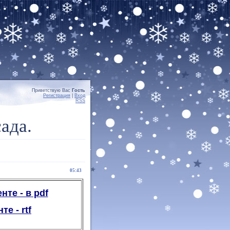
Приветствую Вас
Гость
Регистрация
|
Вход
RSS
ада.
05:43
те - в pdf
е - rtf