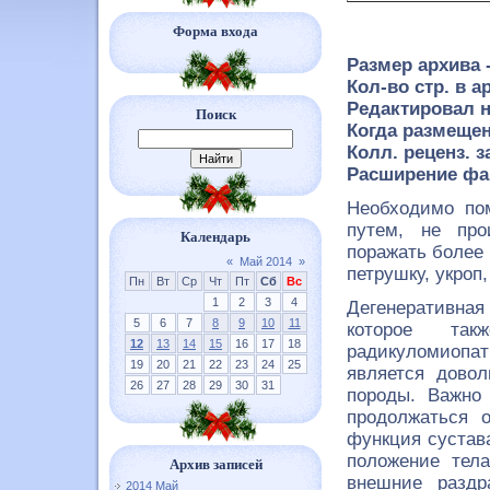
Форма входа
Размер архива 
Кол-во стр. в ар
Редактировал н
Поиск
Когда размещен
Колл. реценз. з
Расширение фа
Необходимо по
путем, не про
Календарь
поражать более 
«
Май 2014
»
петрушку, укроп,
Пн
Вт
Ср
Чт
Пт
Сб
Вс
1
2
3
4
Дегенеративна
5
6
7
8
9
10
11
которое так
12
13
14
15
16
17
18
радикуломиопат
19
20
21
22
23
24
25
является довол
26
27
28
29
30
31
породы. Важно 
продолжаться 
функция сустав
положение тела
Архив записей
внешние раздр
2014 Май