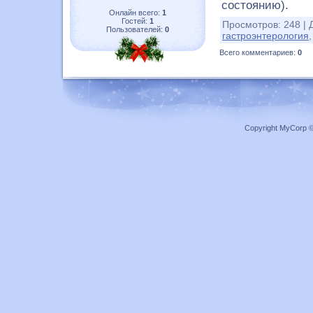
состоянию).
Онлайн всего:
1
Гостей:
1
Просмотров
:
248
|
Пользователей:
0
гастроэнтерология
Всего комментариев
:
0
Copyright MyCorp 