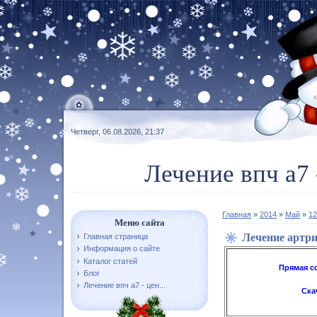
Четверг, 06.08.2026, 21:37
Лечение впч а7 
Главная
»
2014
»
Май
»
12
Меню сайта
Лечение артр
Главная страница
Информация о сайте
Каталог статей
Прямая с
Блог
Лечение впч а7 - цен...
Ска