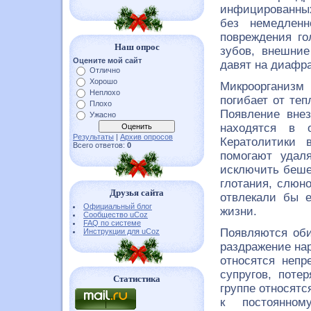
инфицированных
без немедленн
повреждения го
Наш опрос
зубов, внешни
Оцените мой сайт
давят на диафра
Отлично
Хорошо
Микроорганизм 
Неплохо
погибает от те
Плохо
Появление внез
Ужасно
находятся в 
Результаты
|
Архив опросов
Кератолитики 
Всего ответов:
0
помогают удал
исключить беше
глотания, слюн
Друзья сайта
отвлекали бы 
Официальный блог
жизни.
Сообщество uCoz
FAQ по системе
Появляются оби
Инструкции для uCoz
раздражение нар
относятся непр
супругов, поте
Статистика
группе относят
к постоянном