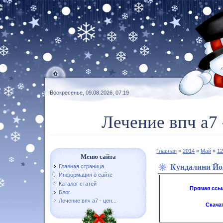
Воскресенье, 09.08.2026, 07:19
Лечение впч а7 
Главная
»
2014
»
Май
»
12
Меню сайта
Кундалини Йог
Главная страница
Информация о сайте
Каталог статей
Прямая ссы
Блог
Лечение впч а7 - цен...
Скача