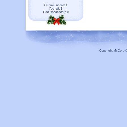
Онлайн всего:
1
Гостей:
1
Пользователей:
0
Copyright MyCorp 