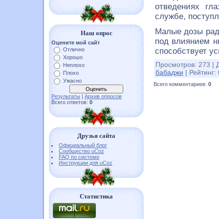
отведениях гл
службе, поступ
Малые дозы ради
Наш опрос
под влиянием н
Оцените мой сайт
Отлично
способствует у
Хорошо
Просмотров
:
273
|
Неплохо
бабаджи
|
Рейтинг
:
Плохо
Ужасно
Всего комментариев
:
0
Результаты
|
Архив опросов
Всего ответов:
0
Друзья сайта
Официальный блог
Сообщество uCoz
FAQ по системе
Инструкции для uCoz
Статистика