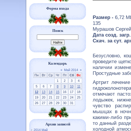
Форма входа
Размер -
6,72 M
135
Мурашов Серге
Поиск
Дата созд. загр.
Скач. за сут. а
Безусловно, ко
проведите щетко
Календарь
наличии измене
«
Май 2014
»
Простудные забо
Пн
Вт
Ср
Чт
Пт
Сб
Вс
1
2
3
4
Артрит лечение
5
6
7
8
9
10
11
гидроколонотер
12
13
14
15
16
17
18
отмечают пасто
19
20
21
22
23
24
25
лодыжек, нижне
26
27
28
29
30
31
чувство распи
мышцах в ночно
какими-либо пр
то данный разд
Архив записей
холодной атмос
2014 Май