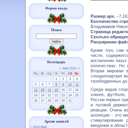
Форма входа
Размер арх. -
7,16
Колличество стра
Владимиров Нико
Поиск
Страница редакти
Сколько обращен
Расширение файл
Кроме того, сам 
числе, содержитс
воспалении пазух
Календарь
количествах. Но
«
Май 2014
»
Вторая мировая 
Пн
Вт
Ср
Чт
Пт
Сб
Вс
спондилоартрит мо
1
2
3
4
тазобедренных до 
5
6
7
8
9
10
11
Среди видов спор
12
13
14
15
16
17
18
хоккее, футболе,
19
20
21
22
23
24
25
России первые три
26
27
28
29
30
31
и луговой дерма
реакции. Очень в
алопеции - это м
стимулирование 
Архив записей
введения в област
2014 Май