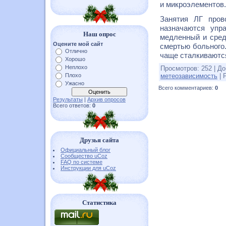
и микроэлементов.
Занятия ЛГ пров
назначаются упр
Наш опрос
медленный и сред
Оцените мой сайт
смертью больного.
Отлично
чаще сталкиваются
Хорошо
Неплохо
Просмотров
:
252
|
До
Плохо
метеозависимость
|
Ужасно
Всего комментариев
:
0
Результаты
|
Архив опросов
Всего ответов:
0
Друзья сайта
Официальный блог
Сообщество uCoz
FAQ по системе
Инструкции для uCoz
Статистика