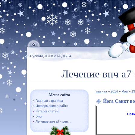
Суббота, 08.08.2026, 05:34
Лечение впч а7 
Главная
»
2014
»
Май
»
13
Меню сайта
Йога Санкт во
Главная страница
Информация о сайте
Каталог статей
Прям
Блог
Лечение впч а7 - цен...