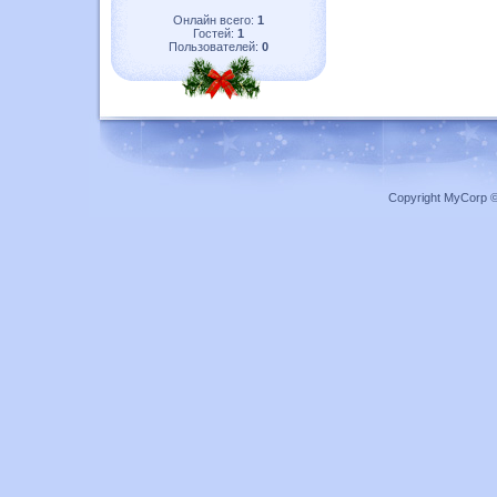
Онлайн всего:
1
Гостей:
1
Пользователей:
0
Copyright MyCorp 