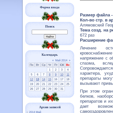
Форма входа
Размер файла -
Кол-во стр. в а
Алямовский Гео
Поиск
Тема созд. на р
672 раз
Расширение фа
Лечение ост
кровоснабжен
Календарь
напряжение с о
«
Май 2014
»
спазма, всле
Пн
Вт
Ср
Чт
Пт
Сб
Вс
Сопровождаетс
1
2
3
4
характера, ух
5
6
7
8
9
10
11
препараты могу
12
13
14
15
16
17
18
вызывают привык
19
20
21
22
23
24
25
26
27
28
29
30
31
При этом огран
белков, наобор
препаратов и и
дает возмож
Архив записей
самооздоровлен
2014 Май