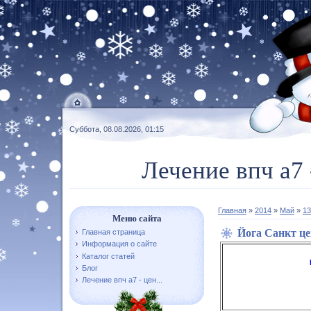
Суббота, 08.08.2026, 01:15
Лечение впч а7 
Главная
»
2014
»
Май
»
13
Меню сайта
Йога Санкт ц
Главная страница
Информация о сайте
Каталог статей
Блог
Лечение впч а7 - цен...