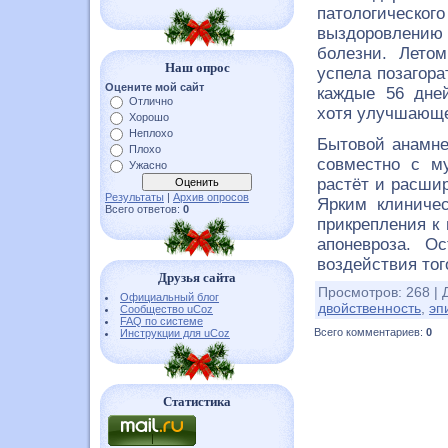
патологическог
выздоровлению
болезни. Лето
Наш опрос
успела позагора
Оцените мой сайт
каждые 56 дней
Отлично
хотя улучшающег
Хорошо
Неплохо
Бытовой анамне
Плохо
совместно с му
Ужасно
растёт и расшир
Результаты
|
Архив опросов
Ярким клиниче
Всего ответов:
0
прикрепления к
апоневроза. О
воздействия тог
Друзья сайта
Просмотров
:
268
|
Официальный блог
двойственность
,
эп
Сообщество uCoz
FAQ по системе
Всего комментариев
:
0
Инструкции для uCoz
Статистика