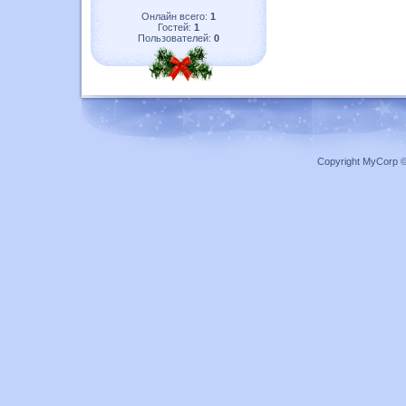
Онлайн всего:
1
Гостей:
1
Пользователей:
0
Copyright MyCorp 