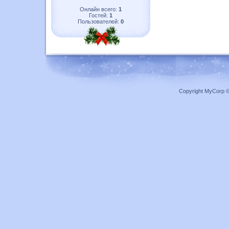
Онлайн всего:
1
Гостей:
1
Пользователей:
0
Copyright MyCorp 