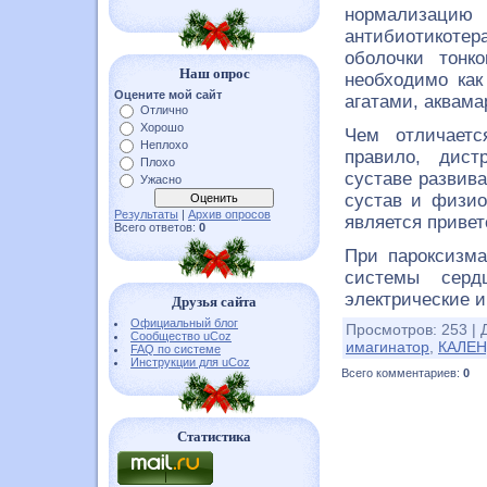
нормализаци
антибиотикоте
оболочки тонк
Наш опрос
необходимо как
Оцените мой сайт
агатами, аквама
Отлично
Хорошо
Чем отличаетс
Неплохо
правило, дист
Плохо
суставе развив
Ужасно
сустав и физио
Результаты
|
Архив опросов
является привет
Всего ответов:
0
При пароксизма
системы серд
электрические 
Друзья сайта
Официальный блог
Просмотров
:
253
|
Сообщество uCoz
имагинатор
,
КАЛЕН
FAQ по системе
Инструкции для uCoz
Всего комментариев
:
0
Статистика