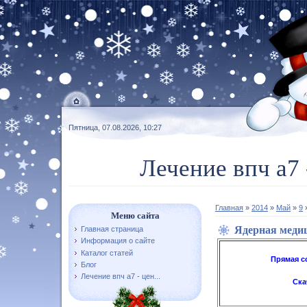
Пятница, 07.08.2026, 10:27
Лечение впч а7 
Главная
»
2014
»
Май
»
9
»
Меню сайта
Ядерная меди
Главная страница
Информация о сайте
Каталог статей
Прямая с
Блог
Лечение впч а7 - цен...
Ска