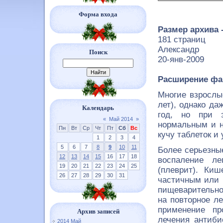
Форма входа
Размер архива 
181 страниц
Александр
Поиск
20-янв-2009
Расширение фа
Многие взрослы
лет), однако да
Календарь
год, но при э
«
Май 2014
»
нормальным и н
Пн
Вт
Ср
Чт
Пт
Сб
Вс
кучу таблеток и
1
2
3
4
5
6
7
8
9
10
11
Более серьезны
12
13
14
15
16
17
18
воспаление ле
19
20
21
22
23
24
25
(плеврит). Киш
26
27
28
29
30
31
частичным или 
пищеварительно
на повторное л
применение пр
Архив записей
лечения антиби
2014 Май