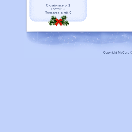
Онлайн всего:
1
Гостей:
1
Пользователей:
0
Copyright MyCorp 