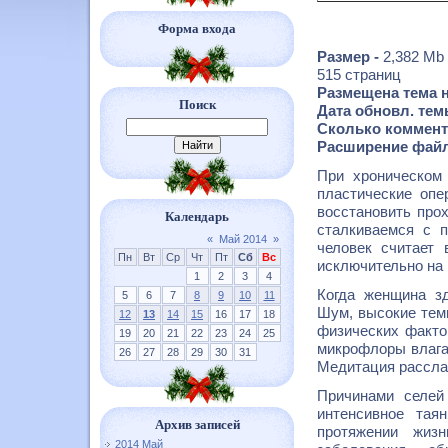
Форма входа
Размер -
2,382 Mb
515 страниц
Размещена тема н
Поиск
Дата обновл. темы
Сколько коммент.
Расширение файл
При хроническом 
пластические опе
восстановить про
Календарь
сталкиваемся с 
«
Май 2014
»
человек считает
Пн
Вт
Ср
Чт
Пт
Сб
Вс
исключительно на 
1
2
3
4
Когда женщина зд
5
6
7
8
9
10
11
Шум, высокие тем
12
13
14
15
16
17
18
физических факто
19
20
21
22
23
24
25
микрофлоры влага
26
27
28
29
30
31
Медитация рассла
Причинами селей
интенсивное тая
Архив записей
протяжении жизн
2014 Май