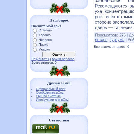
заболевания об
Рекомендуются вы
уха концентраци
рост всех штаммов
Наш опрос
стороне располага
Оцените мой сайт
дверь — та, через
Отлично
Просмотров
:
276
|
До
Хорошо
янтарь
,
куркума
|
Рей
Неплохо
Плохо
Всего комментариев
:
0
Ужасно
Результаты
|
Архив опросов
Всего ответов:
0
Друзья сайта
Официальный блог
Сообщество uCoz
FAQ по системе
Инструкции для uCoz
Статистика