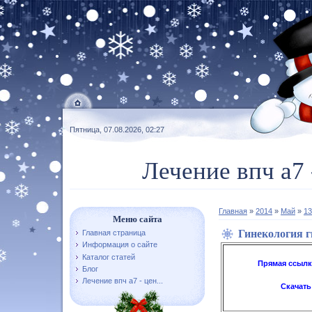
Пятница, 07.08.2026, 02:27
Лечение впч а7 
Главная
»
2014
»
Май
»
13
Меню сайта
Гинекология 
Главная страница
Информация о сайте
Каталог статей
Прямая ссылк
Блог
Лечение впч а7 - цен...
Скачать