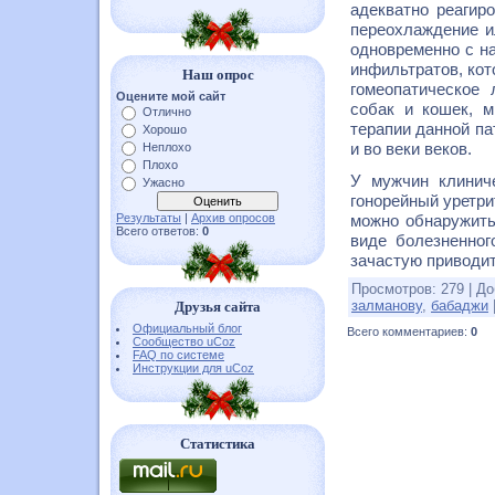
адекватно реагир
переохлаждение ил
одновременно с н
инфильтратов, кот
Наш опрос
гомеопатическое
Оцените мой сайт
собак и кошек, м
Отлично
терапии данной па
Хорошо
и во веки веков.
Неплохо
Плохо
У мужчин клиниче
Ужасно
гонорейный уретри
Результаты
|
Архив опросов
можно обнаружить
Всего ответов:
0
виде болезненног
зачастую приводит
Просмотров
:
279
|
До
залманову
,
бабаджи
Друзья сайта
Официальный блог
Всего комментариев
:
0
Сообщество uCoz
FAQ по системе
Инструкции для uCoz
Статистика