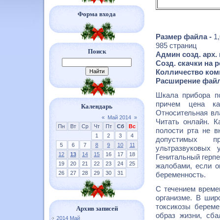
Форма входа
Размер файла -
1
985 страниц
Поиск
Админ созд. арх.
Созд. скачки на р
Колличество комме
Расширение фай
Шкала прибора по
причем цена ка
Календарь
Относительная вла
«
Май 2014
»
Читать онлайн. К
Пн
Вт
Ср
Чт
Пт
Сб
Вс
полости рта не в
1
2
3
4
допустимых пр
5
6
7
8
9
10
11
ультразвуковых 
12
13
14
15
16
17
18
Генитальный герпе
19
20
21
22
23
24
25
жалобами, если о
26
27
28
29
30
31
беременность.
С течением времен
организме. В шир
токсикозы береме
Архив записей
образ жизни, сба
2014 Май