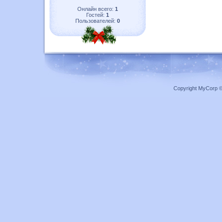
Онлайн всего:
1
Гостей:
1
Пользователей:
0
Copyright MyCorp 