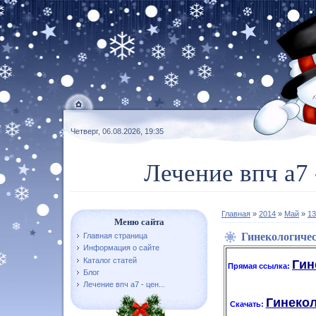
Четверг, 06.08.2026, 19:35
Лечение впч а7 
Главная
»
2014
»
Май
»
13
Меню сайта
Гинекологичес
Главная страница
Информация о сайте
Каталог статей
Гин
Прямая ссылка:
Блог
Лечение впч а7 - цен...
Гинекол
Скачать: