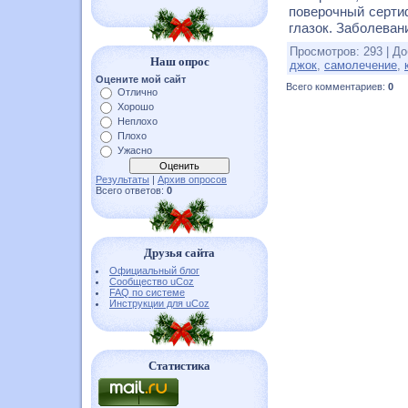
поверочный сертиф
глазок. Заболевани
Просмотров
:
293
|
До
Наш опрос
джок
,
самолечение
,
Оцените мой сайт
Всего комментариев
:
0
Отлично
Хорошо
Неплохо
Плохо
Ужасно
Результаты
|
Архив опросов
Всего ответов:
0
Друзья сайта
Официальный блог
Сообщество uCoz
FAQ по системе
Инструкции для uCoz
Статистика