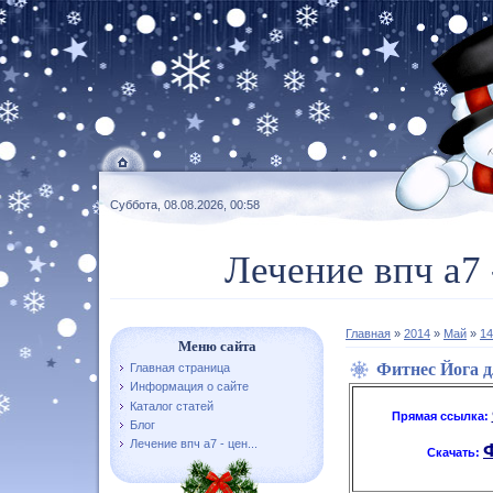
Суббота, 08.08.2026, 00:58
Лечение впч а7 
Главная
»
2014
»
Май
»
14
Меню сайта
Фитнес Йога 
Главная страница
Информация о сайте
Каталог статей
Прямая ссылка:
Блог
Лечение впч а7 - цен...
Скачать: