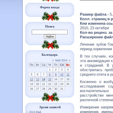
Форма входа
Размер файла -
5
Колл. страниц в 
Кем изменена ссы
Поиск
2010, 23 октября
Кол-во реценз. з
Расширение файл
Лечение зубов Го
период кормления 
Календарь
В тех случаях, ко
эта аккомодация к
«
Май 2014
»
и страданий. В 
Пн
Вт
Ср
Чт
Пт
Сб
Вс
обострилась про
1
2
3
4
среднего отита в 
5
6
7
8
9
10
11
12
13
14
15
16
17
18
Косвенно о возб
19
20
21
22
23
24
25
исследования со
26
27
28
29
30
31
воспалительных
расстройстве мен
различной степени
Измерение напряж
Архив записей
измерения, имею
2014 Май