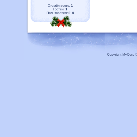
Онлайн всего:
1
Гостей:
1
Пользователей:
0
Copyright MyCorp 