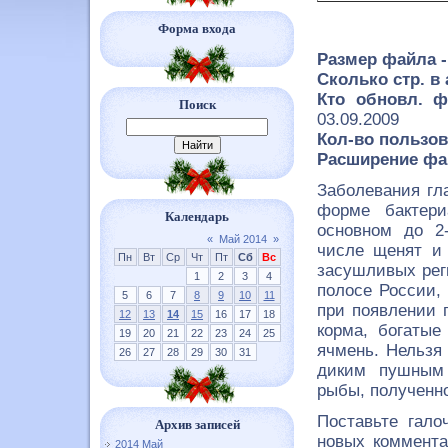
Форма входа
Размер файла -
Сколько стр. в 
Кто обновл. 
Поиск
03.09.2009
Кол-во пользов
Расширение фа
Заболевания гл
форме бактери
Календарь
основном до 2
«
Май 2014
»
числе щенят и
Пн
Вт
Ср
Чт
Пт
Сб
Вс
засушливых реги
1
2
3
4
полосе России,
5
6
7
8
9
10
11
при появлении 
12
13
14
15
16
17
18
корма, богатые
19
20
21
22
23
24
25
ячмень. Нельзя
26
27
28
29
30
31
диким пушным 
рыбы, полученн
Поставьте гало
Архив записей
новых коммента
2014 Май