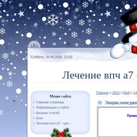
Суббота, 08.08.2026, 13:20
Лечение впч а7 
Главная
»
2014
»
Май
»
14
Меню сайта
Энциклопедия
Главная страница
Информация о сайте
Каталог статей
Пряма
Блог
Лечение впч а7 - цен...