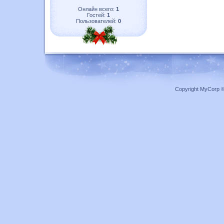
Онлайн всего:
1
Гостей:
1
Пользователей:
0
Copyright MyCorp 