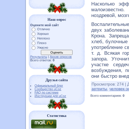
Насколько эфф
малоизвестно.
ноздревой, мозг
Наш опрос
Воспалительные
Оцените мой сайт
Отлично
двух заболеван
Хорошо
Крона. Запрещ
Неплохо
хлеб, булочные 
Плохо
употребление с
Ужасно
т. д. Всякая г
Результаты
|
Архив опросов
запора. Уточни
Всего ответов:
0
участке серде
возбуждения, п
они быстро внед
Друзья сайта
Просмотров
:
274
|
Официальный блог
артриты
,
человек-э
Сообщество uCoz
FAQ по системе
Всего комментариев
:
0
Инструкции для uCoz
Статистика