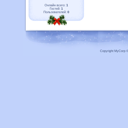
Онлайн всего:
1
Гостей:
1
Пользователей:
0
Copyright MyCorp 