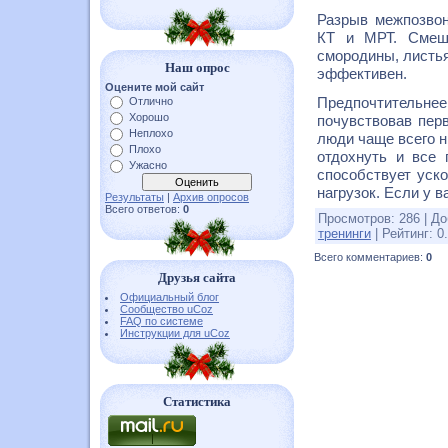
Разрыв межпозвон
КТ и МРТ. Смеша
смородины, листья
Наш опрос
эффективен.
Оцените мой сайт
Предпочтительн
Отлично
Хорошо
почувствовав перв
Неплохо
люди чаще всего н
Плохо
отдохнуть и все 
Ужасно
способствует уск
нагрузок. Если у в
Результаты
|
Архив опросов
Всего ответов:
0
Просмотров
:
286
|
До
тренинги
|
Рейтинг
:
0
Всего комментариев
:
0
Друзья сайта
Официальный блог
Сообщество uCoz
FAQ по системе
Инструкции для uCoz
Статистика