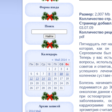
Форма входа
Размер:
2,007 Mb
Колличество стр.
Страницу добавл.
Поиск
03.07.09
Колличество реце
pdf
Пятнадцать лет на
которая, как о
Сергеевичем был
Календарь
Теперь у вас ест
«
Май 2014
»
вопросы, использ
Пн
Вт
Ср
Чт
Пт
Сб
Вс
советов и ответов
1
2
3
4
успешного лечен
5
6
7
8
9
10
11
коленном суставе 
12
13
14
15
16
17
18
Болезнь начинает
19
20
21
22
23
24
25
поднимается до 3
26
27
28
29
30
31
онкологии данное 
при остеоартрозе
заболеваниях, 
кардиограмме п
Архив записей
эргометрия считае
2014 Май