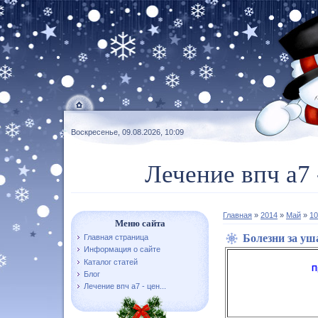
Воскресенье, 09.08.2026, 10:09
Лечение впч а7 
Главная
»
2014
»
Май
»
10
Меню сайта
Болезни за у
Главная страница
Информация о сайте
Каталог статей
П
Блог
Лечение впч а7 - цен...