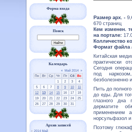
Форма входа
Размер арх. -
9
670 страниц
Кем изменен. т
Поиск
на портале:
17.
Колличество ко
Формат файла 
Китайская меди
практически от
Календарь
Сегодня операц
«
Май 2014
»
под наркозо
Пн
Вт
Ср
Чт
Пт
Сб
Вс
безболезненно и
1
2
3
4
5
6
7
8
9
10
11
Пить до полного
12
13
14
15
16
17
18
до еды. Для то
19
20
21
22
23
24
25
глазного дна 
26
27
28
29
30
31
дерматите о
применением а
норсульфазол и 
Архив записей
Поэтому глюкаф
2014 Май