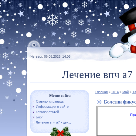
Четверг, 06.08.2026, 14:06
Лечение впч а7 
Главная
»
2014
»
Май
»
13
Меню сайта
Болезни фикус
Главная страница
Информация о сайте
Каталог статей
Пр
Блог
Лечение впч а7 - цен...