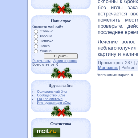
склонны к брон
без иглы зака
встречается вв
поменять мест
Наш опрос
проверьте, де
Оцените мой сайт
Отлично
последнее время
Хорошо
Лечение волос 
Неплохо
Плохо
неблагополучия
Ужасно
картину и налич
Результаты
|
Архив опросов
Просмотров
:
287
|
Всего ответов:
0
Морозник
|
Рейтинг
Всего комментариев
:
0
Друзья сайта
Официальный блог
Сообщество uCoz
FAQ по системе
Инструкции для uCoz
Статистика