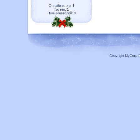
Онлайн всего:
1
Гостей:
1
Пользователей:
0
Copyright MyCorp 