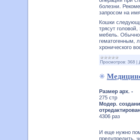
операции при сп
болезни. Реком
запросом на имя
Кошки следующи
трясут головой,
мебель. Обычно 
гематогенным, 
хронического в
Просмотров:
368
|
Медицинс
Размер арх. -
275 стр
Модер. создани
отредактирован
4306 раз
И еще нужно пом
предупредить, ч