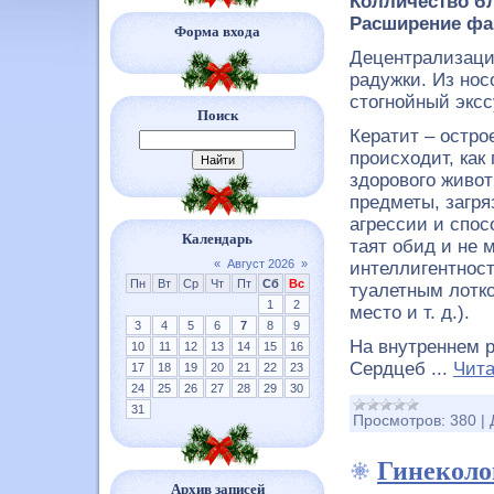
Колличество бл
Расширение фа
Форма входа
Децентрализация
радужки. Из но
стогнойный эксс
Поиск
Кератит – остро
происходит, как
здорового живот
предметы, загр
агрессии и спо
Календарь
таят обид и не 
«
Август 2026
»
интеллигентнос
Пн
Вт
Ср
Чт
Пт
Сб
Вс
туалетным лотко
1
2
место и т. д.).
3
4
5
6
7
8
9
На внутреннем р
10
11
12
13
14
15
16
Сердцеб
...
Чита
17
18
19
20
21
22
23
24
25
26
27
28
29
30
31
Просмотров:
380
|
Гинеколо
Архив записей