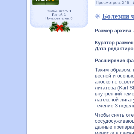
Просмотров:
346
|
Онлайн всего:
1
Болезни ч
Гостей:
1
Пользователей:
0
Размер архива 
Куратор размещ
Дата редактиро
Расширение фа
Таким образом, 
весной и осенью
аноскоп с освет
лигатора (Karl 
внутренний гемо
латексной лигату
течение 3 недел
Чтобы снять оте
сосудосуживающ
данные препара
мениска в свеж