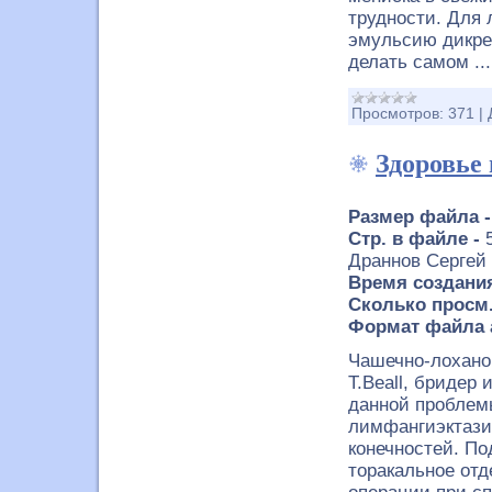
трудности. Для 
эмульсию дикре
делать самом
..
Просмотров:
371
|
Здоровье
Размер файла 
Стр. в файле -
Драннов Сергей
Время создания
Сколько просм.
Формат файла 
Чашечно-лохано
T.Beall, бридер
данной проблем
лимфангиэктази
конечностей. По
торакальное отд