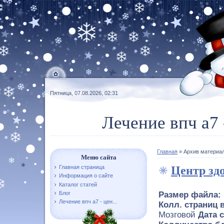
Пятница, 07.08.2026, 02:31
Лечение впч а7 
Главная
»
Архив материа
Меню сайта
Центр зд
Главная страница
Информация о сайте
Каталог статей
Блог
Размер файла:
Лечение впч а7 - цен...
Колл. страниц в
Мозговой
Дата 