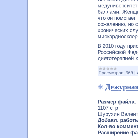
медуниверситет
баллами. Женщи
что он помогает
сожалению, но 
хронических сл
миокардиосклер
В 2010 году при
Российской Феде
диетотерапией 
Просмотров:
369
|
Дежурная
Размер файла:
1107 стр
Шурухин Вален
Добавл. работы
Кол-во коммент
Расширение фа