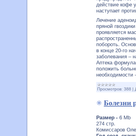
действие кофе у
наступает проти
Лечение аденоид
пряной гвоздики
проявляется ма
распространенны
побороть. Осно
в конце 20-го н
заболевания – н
Аптека формула
положить больно
необходимости 
Просмотров:
388
|
Болезни 
Размер -
6 Mb
274 стр.
Комиссаров Оле
Год созд. скачк