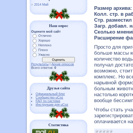
2014 Май
Размер архива
Колл. стр. в ра
Стр. разместил 
Загр. добавл. н
Наш опрос
Сколько мнений
Оцените мой сайт
Отлично
Расширение фа
Хорошо
Неплохо
Просто для приг
Плохо
больше массы к
Ужасно
количество воды
получал достато
Результаты
|
Архив опросов
Всего ответов:
0
возможно, стои
комплекс. Но вс
нарывной формо
Друзья сайта
больным животн
настолько корот
Официальный блог
Сообщество uCoz
вообще бессимп
FAQ по системе
Инструкции для uCoz
Чтобы стать уч
зарегистрироват
оплачивается на
Статистика