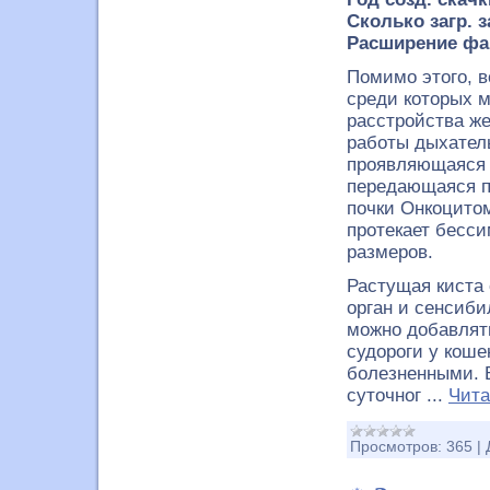
Сколько загр. з
Расширение фа
Помимо этого, 
среди которых 
расстройства же
работы дыхател
проявляющаяся 
передающаяся п
почки Онкоцитом
протекает бесс
размеров.
Растущая киста
орган и сенсиб
можно добавлять
судороги у коше
болезненными. 
суточног
...
Чита
Просмотров:
365
|