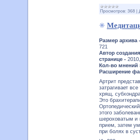
Просмотров:
368
|
Медитаци
Размер архива 
721
Автор создания
странице -
2010
Кол-во мнений 
Расширение фа
Артрит предста
затрагивает все
хрящ, субхондра
Это брахитерапи
Ортопедический
этого заболеван
шероховатым и н
прием, затем ум
при болях в сус