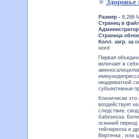
Здоровье 
Размер -
8,286 
Страниц в файл
Администратор
Страница обнов
Колл. загр. за 
word
Первая объедин
включает в себя
аминосалицилов
иммунодепресса
неадекватной си
субъективные пр
Клинически это 
воздействует на 
следствие, свод
бабезиоза. Боле
осенний период
тейлериоза и д
Вертячка , или 