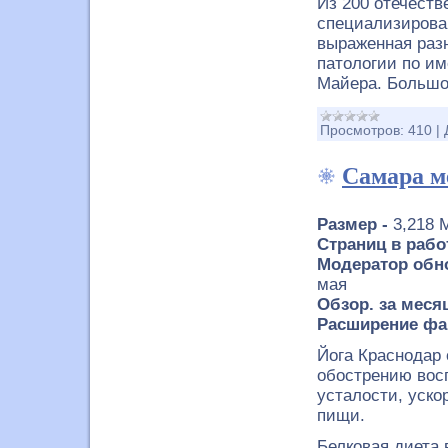
Из 200 отечеств
специализирова
выраженная разн
патологии по и
Майера. Больш
Просмотров:
410
|
Самара м
Размер -
3,218 
Страниц в рабо
Модератор обно
мая
Обзор. за меся
Расширение фа
Йога Краснодар 
обострению вос
усталости, уск
пищи.
Белковая диета 